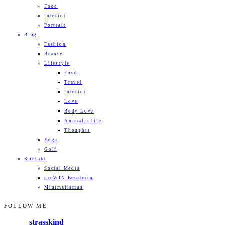
Food
Interior
Portrait
Blog
Fashion
Beauty
Lifestyle
Food
Travel
Interior
Love
Body Love
Animal’s life
Thoughts
Yoga
Golf
Kontakt
Social Media
proWIN Beraterin
Minimalismus
FOLLOW ME
strasskind