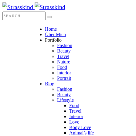
Home
Über Mich
Portfolio
Fashion
Beauty
Travel
Nature
Food
Interior
Portrait
Blog
Fashion
Beauty
Lifestyle
Food
Travel
Interior
Love
Body Love
Animal’s life