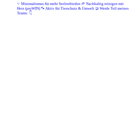
✨ Minimalismus für mehr Seelenfrieden
🌱 Nachhaltig reinigen mit
Herz (proWIN)
🐾 Aktiv für Tierschutz & Umwelt
🤝 Werde Teil meines
Teams: 👇