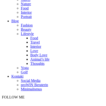
Nature
Food
Interior
Portrait
Blog
Fashion
Beauty
Lifestyle
Food
Travel
Interior
Love
Body Love
Animal’s life
Thoughts
Yoga
Golf
Kontakt
Social Media
proWIN Beraterin
Minimalismus
FOLLOW ME