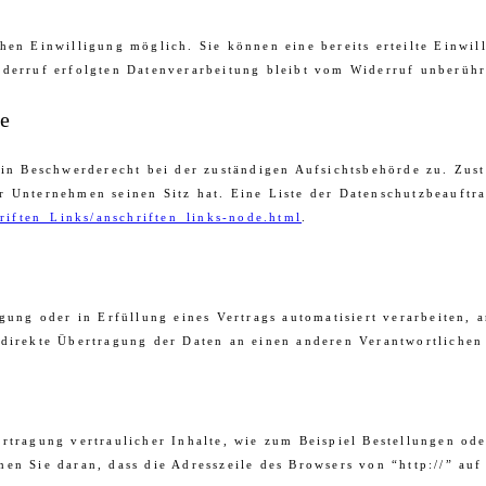
hen Einwilligung möglich. Sie können eine bereits erteilte Einwil
iderruf erfolgten Datenverarbeitung bleibt vom Widerruf unberühr
de
ein Beschwerderecht bei der zuständigen Aufsichtsbehörde zu. Zust
r Unternehmen seinen Sitz hat. Eine Liste der Datenschutzbeauft
riften_Links/anschriften_links-node.html
.
gung oder in Erfüllung eines Vertrags automatisiert verarbeiten, 
direkte Übertragung der Daten an einen anderen Verantwortlichen v
rtragung vertraulicher Inhalte, wie zum Beispiel Bestellungen ode
en Sie daran, dass die Adresszeile des Browsers von “http://” auf