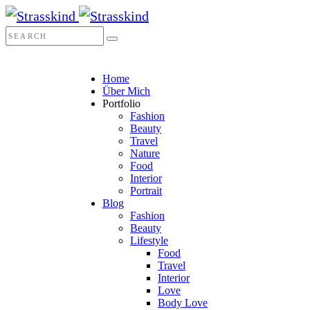
Home
Über Mich
Portfolio
Fashion
Beauty
Travel
Nature
Food
Interior
Portrait
Blog
Fashion
Beauty
Lifestyle
Food
Travel
Interior
Love
Body Love