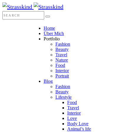
Home
Über Mich
Portfolio
Fashion
Beauty
Travel
Nature
Food
Interior
Portrait
Blog
Fashion
Beauty
Lifestyle
Food
Travel
Interior
Love
Body Love
Animal’s life