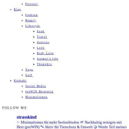
Portrait
Blog
Fashion
Beauty
Lifestyle
Food
Travel
Interior
Love
Body Love
Animal’s life
Thoughts
Yoga
Golf
Kontakt
Social Media
proWIN Beraterin
Minimalismus
FOLLOW ME
strasskind
✨ Minimalismus für mehr Seelenfrieden
🌱 Nachhaltig reinigen mit
Herz (proWIN)
🐾 Aktiv für Tierschutz & Umwelt
🤝 Werde Teil meines