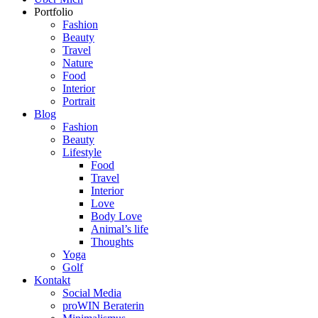
Portfolio
Fashion
Beauty
Travel
Nature
Food
Interior
Portrait
Blog
Fashion
Beauty
Lifestyle
Food
Travel
Interior
Love
Body Love
Animal’s life
Thoughts
Yoga
Golf
Kontakt
Social Media
proWIN Beraterin