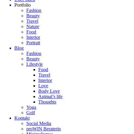
Portfolio
Fashion
Beauty
Travel
Nature
Food
Interior
Portrait
Blog
Fashion
Beauty
Lifestyle
Food
Travel
Interior
Love
Body Love
Animal’s life
Thoughts
Yoga
Golf
Kontakt
Social Media
proWIN Beraterin