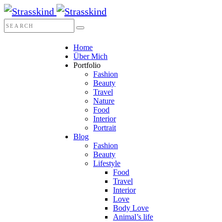
Home
Über Mich
Portfolio
Fashion
Beauty
Travel
Nature
Food
Interior
Portrait
Blog
Fashion
Beauty
Lifestyle
Food
Travel
Interior
Love
Body Love
Animal’s life