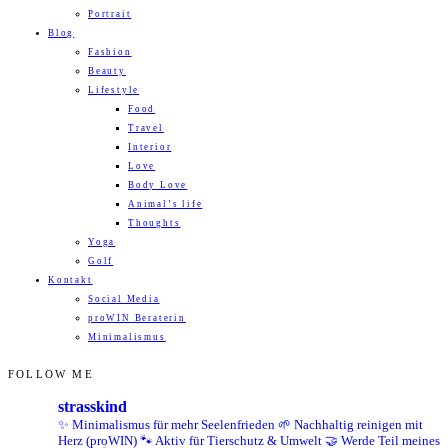
Portrait
Blog
Fashion
Beauty
Lifestyle
Food
Travel
Interior
Love
Body Love
Animal’s life
Thoughts
Yoga
Golf
Kontakt
Social Media
proWIN Beraterin
Minimalismus
FOLLOW ME
strasskind
✨ Minimalismus für mehr Seelenfrieden
🌱 Nachhaltig reinigen mit
Herz (proWIN)
🐾 Aktiv für Tierschutz & Umwelt
🤝 Werde Teil meines