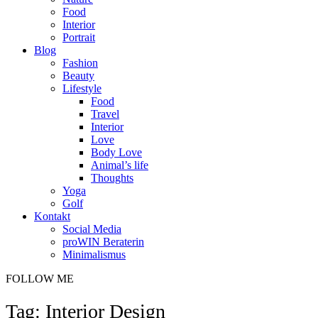
Food
Interior
Portrait
Blog
Fashion
Beauty
Lifestyle
Food
Travel
Interior
Love
Body Love
Animal’s life
Thoughts
Yoga
Golf
Kontakt
Social Media
proWIN Beraterin
Minimalismus
FOLLOW ME
Tag: Interior Design