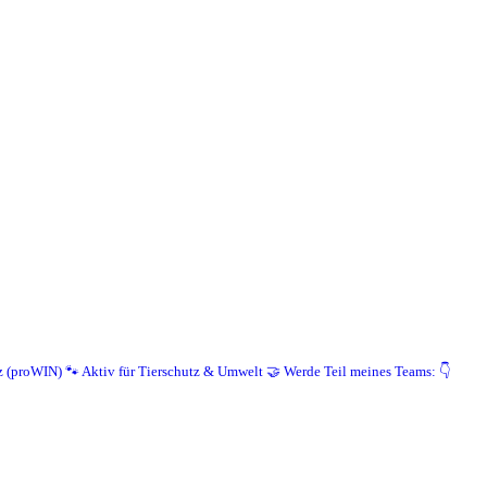
z (proWIN)
🐾 Aktiv für Tierschutz & Umwelt
🤝 Werde Teil meines Teams: 👇