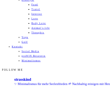
Lifestyle
Food
Travel
Interior
Love
Body Love
Animal’s life
Thoughts
Yoga
Golf
Kontakt
Social Media
proWIN Beraterin
Minimalismus
FOLLOW ME
strasskind
✨ Minimalismus für mehr Seelenfrieden
🌱 Nachhaltig reinigen mit Her