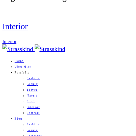
Interior
Interior
Home
Über Mich
Portfolio
Fashion
Beauty
Travel
Nature
Food
Interior
Portrait
Blog
Fashion
Beauty