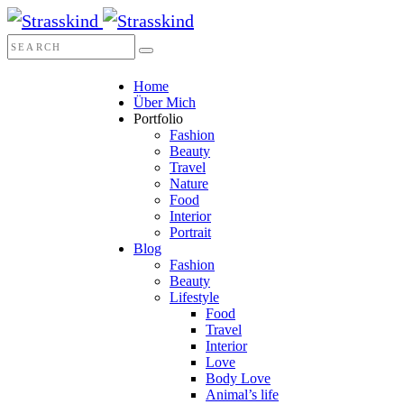
Home
Über Mich
Portfolio
Fashion
Beauty
Travel
Nature
Food
Interior
Portrait
Blog
Fashion
Beauty
Lifestyle
Food
Travel
Interior
Love
Body Love
Animal’s life