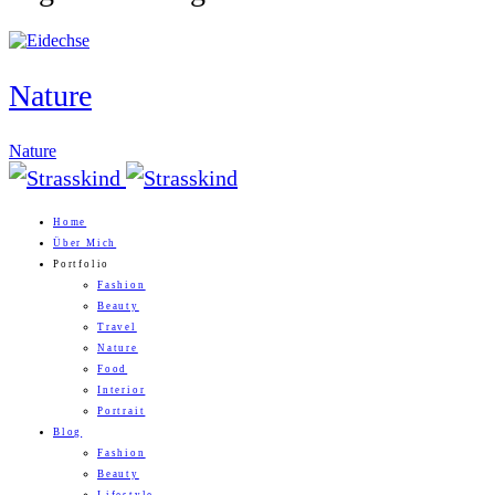
Nature
Nature
Home
Über Mich
Portfolio
Fashion
Beauty
Travel
Nature
Food
Interior
Portrait
Blog
Fashion
Beauty