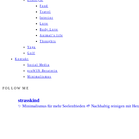
Lifestyle
Food
Travel
Interior
Love
Body Love
Animal’s life
Thoughts
Yoga
Golf
Kontakt
Social Media
proWIN Beraterin
Minimalismus
FOLLOW ME
strasskind
✨ Minimalismus für mehr Seelenfrieden
🌱 Nachhaltig reinigen mit Her