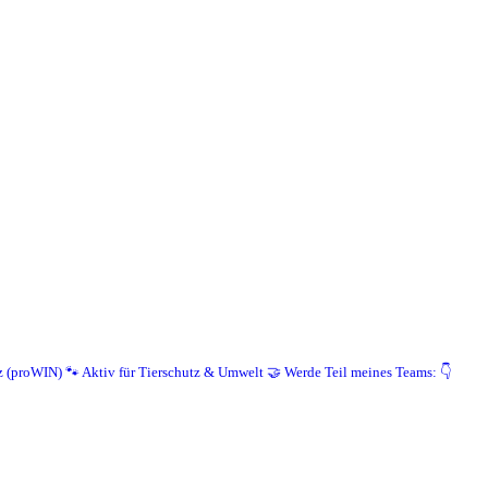
z (proWIN)
🐾 Aktiv für Tierschutz & Umwelt
🤝 Werde Teil meines Teams: 👇