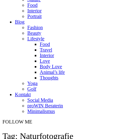
Food
Interior
Portrait
Blog
Fashion
Beauty
Lifestyle
Food
Travel
Interior
Love
Body Love
Animal’s life
Thoughts
Yoga
Golf
Kontakt
Social Media
proWIN Beraterin
Minimalismus
FOLLOW ME
Tag: Naturfotografie