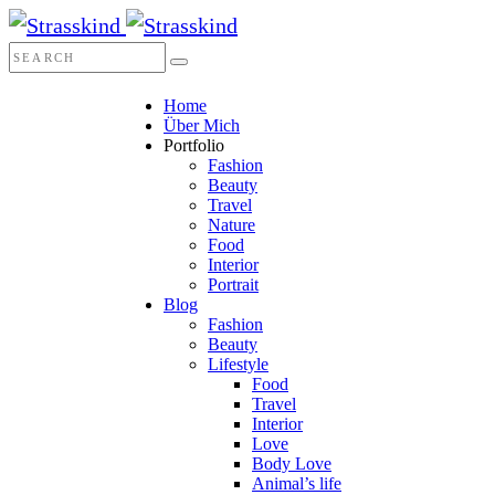
Home
Über Mich
Portfolio
Fashion
Beauty
Travel
Nature
Food
Interior
Portrait
Blog
Fashion
Beauty
Lifestyle
Food
Travel
Interior
Love
Body Love
Animal’s life