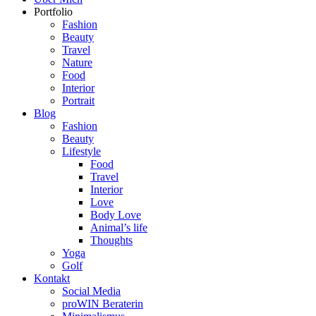
Portfolio
Fashion
Beauty
Travel
Nature
Food
Interior
Portrait
Blog
Fashion
Beauty
Lifestyle
Food
Travel
Interior
Love
Body Love
Animal’s life
Thoughts
Yoga
Golf
Kontakt
Social Media
proWIN Beraterin