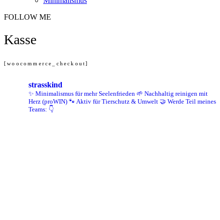
Minimalismus
FOLLOW ME
Kasse
[woocommerce_checkout]
strasskind
✨ Minimalismus für mehr Seelenfrieden
🌱 Nachhaltig reinigen mit
Herz (proWIN)
🐾 Aktiv für Tierschutz & Umwelt
🤝 Werde Teil meines
Teams: 👇