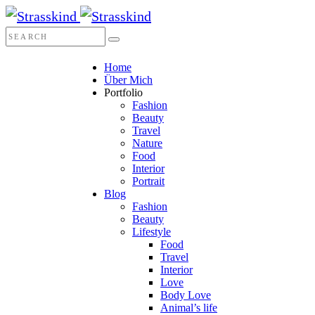
Home
Über Mich
Portfolio
Fashion
Beauty
Travel
Nature
Food
Interior
Portrait
Blog
Fashion
Beauty
Lifestyle
Food
Travel
Interior
Love
Body Love
Animal’s life