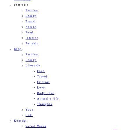
Portfolio
Fashion
Beauty
Travel
Nature
Food
Interior
Portrait
Blog
Fashion
Beauty
Lifestyle
Food
Travel
Interior
Love
Body Love
Animal’s life
Thoughts
Yoga
Golf
Kontakt
Social Media