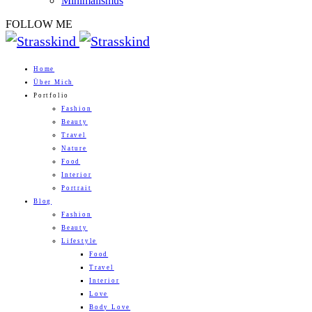
Minimalismus
FOLLOW ME
Home
Über Mich
Portfolio
Fashion
Beauty
Travel
Nature
Food
Interior
Portrait
Blog
Fashion
Beauty
Lifestyle
Food
Travel
Interior
Love
Body Love