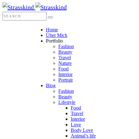
Home
Über Mich
Portfolio
Fashion
Beauty
Travel
Nature
Food
Interior
Portrait
Blog
Fashion
Beauty
Lifestyle
Food
Travel
Interior
Love
Body Love
Animal’s life