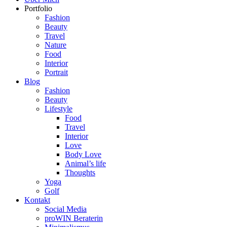
Portfolio
Fashion
Beauty
Travel
Nature
Food
Interior
Portrait
Blog
Fashion
Beauty
Lifestyle
Food
Travel
Interior
Love
Body Love
Animal’s life
Thoughts
Yoga
Golf
Kontakt
Social Media
proWIN Beraterin