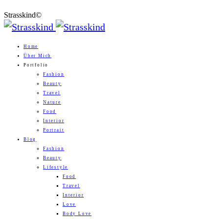
Strasskind©
Home
Über Mich
Portfolio
Fashion
Beauty
Travel
Nature
Food
Interior
Portrait
Blog
Fashion
Beauty
Lifestyle
Food
Travel
Interior
Love
Body Love