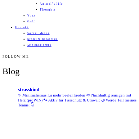
Animal’s life
Thoughts
Yoga
Golf
Kontakt
Social Media
proWIN Beraterin
Minimalismus
FOLLOW ME
Blog
strasskind
✨ Minimalismus für mehr Seelenfrieden
🌱 Nachhaltig reinigen mit
Herz (proWIN)
🐾 Aktiv für Tierschutz & Umwelt
🤝 Werde Teil meines
Teams: 👇