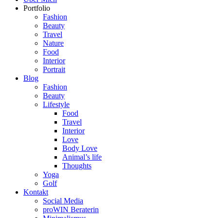
Portfolio
Fashion
Beauty
Travel
Nature
Food
Interior
Portrait
Blog
Fashion
Beauty
Lifestyle
Food
Travel
Interior
Love
Body Love
Animal’s life
Thoughts
Yoga
Golf
Kontakt
Social Media
proWIN Beraterin