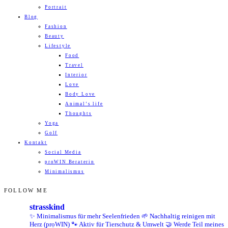
Portrait
Blog
Fashion
Beauty
Lifestyle
Food
Travel
Interior
Love
Body Love
Animal’s life
Thoughts
Yoga
Golf
Kontakt
Social Media
proWIN Beraterin
Minimalismus
FOLLOW ME
strasskind
✨ Minimalismus für mehr Seelenfrieden
🌱 Nachhaltig reinigen mit
Herz (proWIN)
🐾 Aktiv für Tierschutz & Umwelt
🤝 Werde Teil meines