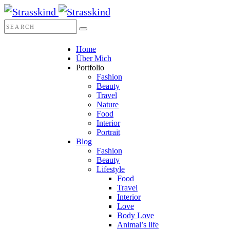
Home
Über Mich
Portfolio
Fashion
Beauty
Travel
Nature
Food
Interior
Portrait
Blog
Fashion
Beauty
Lifestyle
Food
Travel
Interior
Love
Body Love
Animal’s life