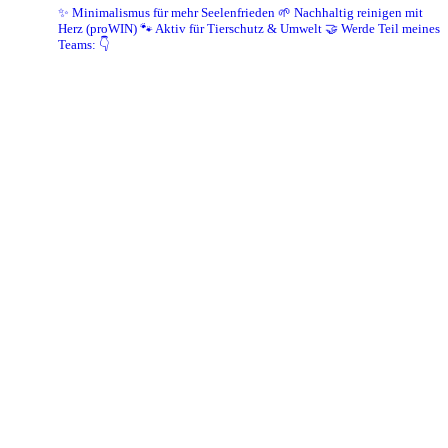
✨ Minimalismus für mehr Seelenfrieden
🌱 Nachhaltig reinigen mit
Herz (proWIN)
🐾 Aktiv für Tierschutz & Umwelt
🤝 Werde Teil meines
Teams: 👇