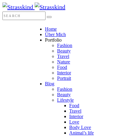
Home
Über Mich
Portfolio
Fashion
Beauty
Travel
Nature
Food
Interior
Portrait
Blog
Fashion
Beauty
Lifestyle
Food
Travel
Interior
Love
Body Love
Animal’s life