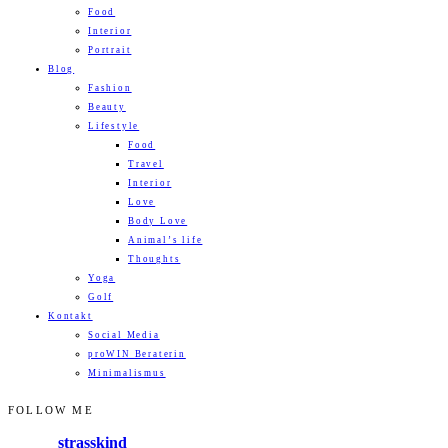
Food
Interior
Portrait
Blog
Fashion
Beauty
Lifestyle
Food
Travel
Interior
Love
Body Love
Animal’s life
Thoughts
Yoga
Golf
Kontakt
Social Media
proWIN Beraterin
Minimalismus
FOLLOW ME
strasskind