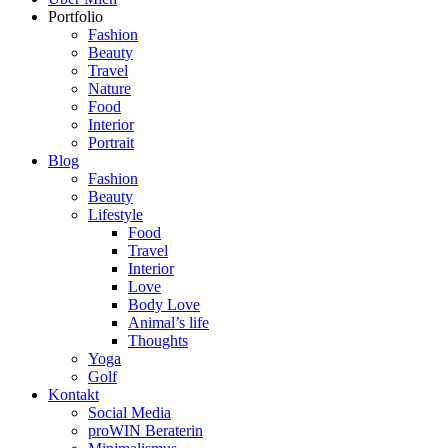
Portfolio
Fashion
Beauty
Travel
Nature
Food
Interior
Portrait
Blog
Fashion
Beauty
Lifestyle
Food
Travel
Interior
Love
Body Love
Animal’s life
Thoughts
Yoga
Golf
Kontakt
Social Media
proWIN Beraterin