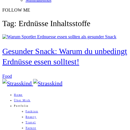
Minimalismus
FOLLOW ME
Tag: Erdnüsse Inhaltsstoffe
Gesunder Snack: Warum du unbedingt
Erdnüsse essen solltest!
Food
Home
Über Mich
Portfolio
Fashion
Beauty
Travel
Nature