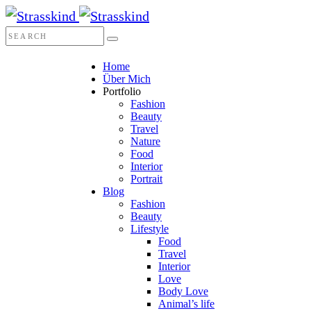
Home
Über Mich
Portfolio
Fashion
Beauty
Travel
Nature
Food
Interior
Portrait
Blog
Fashion
Beauty
Lifestyle
Food
Travel
Interior
Love
Body Love
Animal’s life