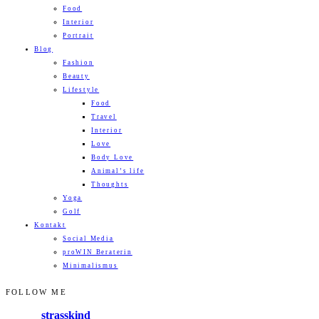
Food
Interior
Portrait
Blog
Fashion
Beauty
Lifestyle
Food
Travel
Interior
Love
Body Love
Animal’s life
Thoughts
Yoga
Golf
Kontakt
Social Media
proWIN Beraterin
Minimalismus
FOLLOW ME
strasskind