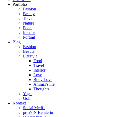
Portfolio
Fashion
Beauty
Travel
Nature
Food
Interior
Portrait
Blog
Fashion
Beauty
Lifestyle
Food
Travel
Interior
Love
Body Love
Animal’s life
Thoughts
Yoga
Golf
Kontakt
Social Media
proWIN Beraterin