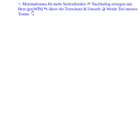
✨ Minimalismus für mehr Seelenfrieden
🌱 Nachhaltig reinigen mit
Herz (proWIN)
🐾 Aktiv für Tierschutz & Umwelt
🤝 Werde Teil meines
Teams: 👇