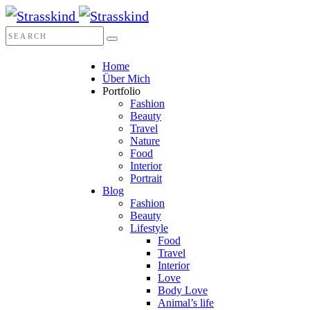
Home
Über Mich
Portfolio
Fashion
Beauty
Travel
Nature
Food
Interior
Portrait
Blog
Fashion
Beauty
Lifestyle
Food
Travel
Interior
Love
Body Love
Animal’s life