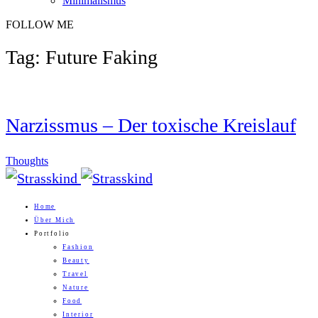
Minimalismus
FOLLOW ME
Tag: Future Faking
Narzissmus – Der toxische Kreislauf
Thoughts
Home
Über Mich
Portfolio
Fashion
Beauty
Travel
Nature
Food
Interior