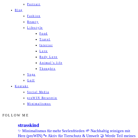
Portrait
Blog
Fashion
Beauty
Lifestyle
Food
Travel
Interior
Love
Body Love
Animal’s life
Thoughts
Yoga
Golf
Kontakt
Social Media
proWIN Beraterin
Minimalismus
FOLLOW ME
strasskind
✨ Minimalismus für mehr Seelenfrieden
🌱 Nachhaltig reinigen mit
Herz (proWIN)
🐾 Aktiv für Tierschutz & Umwelt
🤝 Werde Teil meines