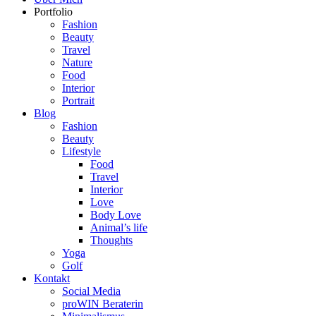
Portfolio
Fashion
Beauty
Travel
Nature
Food
Interior
Portrait
Blog
Fashion
Beauty
Lifestyle
Food
Travel
Interior
Love
Body Love
Animal’s life
Thoughts
Yoga
Golf
Kontakt
Social Media
proWIN Beraterin