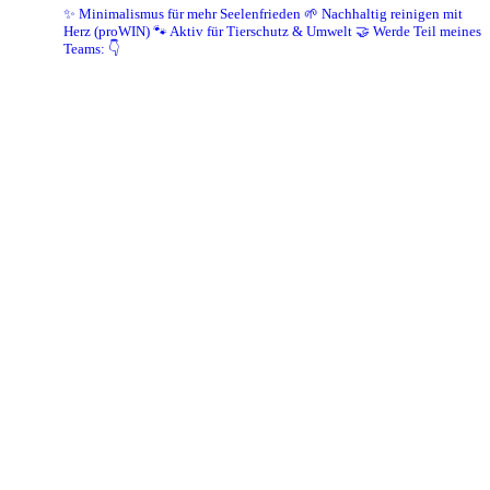
✨ Minimalismus für mehr Seelenfrieden
🌱 Nachhaltig reinigen mit
Herz (proWIN)
🐾 Aktiv für Tierschutz & Umwelt
🤝 Werde Teil meines
Teams: 👇