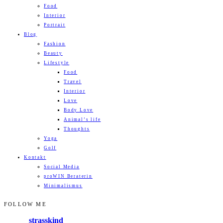
Food
Interior
Portrait
Blog
Fashion
Beauty
Lifestyle
Food
Travel
Interior
Love
Body Love
Animal’s life
Thoughts
Yoga
Golf
Kontakt
Social Media
proWIN Beraterin
Minimalismus
FOLLOW ME
strasskind