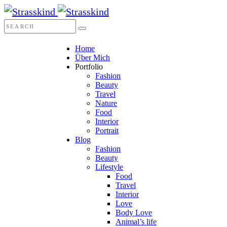
Home
Über Mich
Portfolio
Fashion
Beauty
Travel
Nature
Food
Interior
Portrait
Blog
Fashion
Beauty
Lifestyle
Food
Travel
Interior
Love
Body Love
Animal’s life