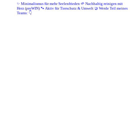
✨ Minimalismus für mehr Seelenfrieden
🌱 Nachhaltig reinigen mit
Herz (proWIN)
🐾 Aktiv für Tierschutz & Umwelt
🤝 Werde Teil meines
Teams: 👇