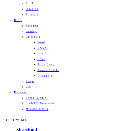
Food
Interior
Portrait
Blog
Fashion
Beauty
Lifestyle
Food
Travel
Interior
Love
Body Love
Animal’s life
Thoughts
Yoga
Golf
Kontakt
Social Media
proWIN Beraterin
Minimalismus
FOLLOW ME
strasskind