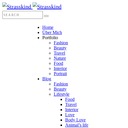
Home
Über Mich
Portfolio
Fashion
Beauty
Travel
Nature
Food
Interior
Portrait
Blog
Fashion
Beauty
Lifestyle
Food
Travel
Interior
Love
Body Love
Animal’s life