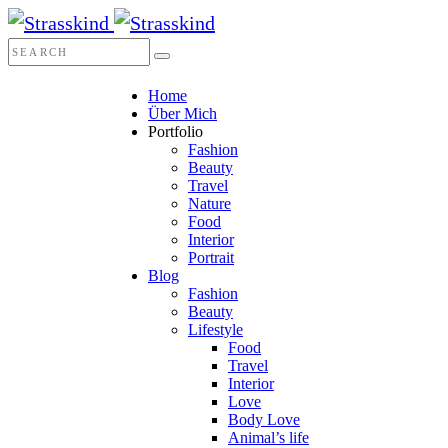
Home
Über Mich
Portfolio
Fashion
Beauty
Travel
Nature
Food
Interior
Portrait
Blog
Fashion
Beauty
Lifestyle
Food
Travel
Interior
Love
Body Love
Animal’s life