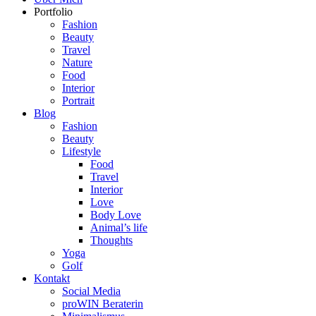
Portfolio
Fashion
Beauty
Travel
Nature
Food
Interior
Portrait
Blog
Fashion
Beauty
Lifestyle
Food
Travel
Interior
Love
Body Love
Animal’s life
Thoughts
Yoga
Golf
Kontakt
Social Media
proWIN Beraterin