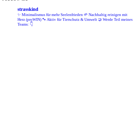
strasskind
✨ Minimalismus für mehr Seelenfrieden
🌱 Nachhaltig reinigen mit
Herz (proWIN)
🐾 Aktiv für Tierschutz & Umwelt
🤝 Werde Teil meines
Teams: 👇