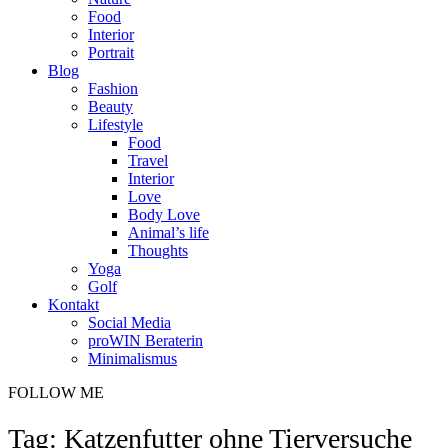
Food
Interior
Portrait
Blog
Fashion
Beauty
Lifestyle
Food
Travel
Interior
Love
Body Love
Animal’s life
Thoughts
Yoga
Golf
Kontakt
Social Media
proWIN Beraterin
Minimalismus
FOLLOW ME
Tag: Katzenfutter ohne Tierversuche