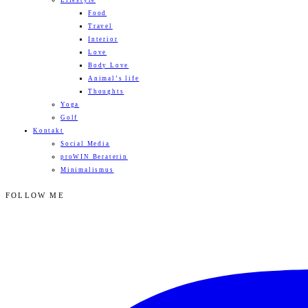
Lifestyle
Food
Travel
Interior
Love
Body Love
Animal’s life
Thoughts
Yoga
Golf
Kontakt
Social Media
proWIN Beraterin
Minimalismus
FOLLOW ME