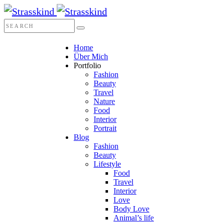
Home
Über Mich
Portfolio
Fashion
Beauty
Travel
Nature
Food
Interior
Portrait
Blog
Fashion
Beauty
Lifestyle
Food
Travel
Interior
Love
Body Love
Animal’s life