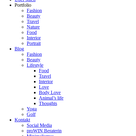
Portfolio
Fashion
Beauty
Travel
Nature
Food
Interior
Portrait
Blog
Fashion
Beauty
Lifestyle
Food
Travel
Interior
Love
Body Love
Animal’s life
Thoughts
Yoga
Golf
Kontakt
Social Media
proWIN Beraterin