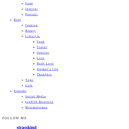
Food
Interior
Portrait
Blog
Fashion
Beauty
Lifestyle
Food
Travel
Interior
Love
Body Love
Animal’s life
Thoughts
Yoga
Golf
Kontakt
Social Media
proWIN Beraterin
Minimalismus
FOLLOW ME
strasskind