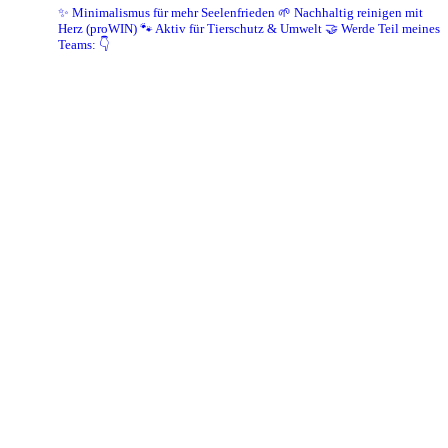
✨ Minimalismus für mehr Seelenfrieden
🌱 Nachhaltig reinigen mit
Herz (proWIN)
🐾 Aktiv für Tierschutz & Umwelt
🤝 Werde Teil meines
Teams: 👇