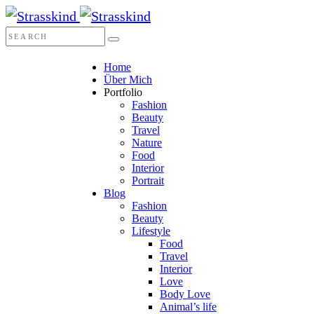
Home
Über Mich
Portfolio
Fashion
Beauty
Travel
Nature
Food
Interior
Portrait
Blog
Fashion
Beauty
Lifestyle
Food
Travel
Interior
Love
Body Love
Animal’s life