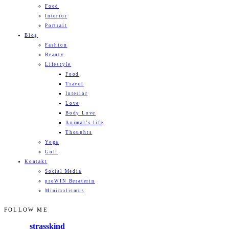
Food
Interior
Portrait
Blog
Fashion
Beauty
Lifestyle
Food
Travel
Interior
Love
Body Love
Animal’s life
Thoughts
Yoga
Golf
Kontakt
Social Media
proWIN Beraterin
Minimalismus
FOLLOW ME
strasskind