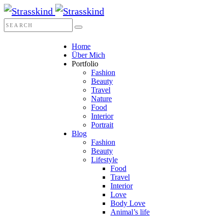
Home
Über Mich
Portfolio
Fashion
Beauty
Travel
Nature
Food
Interior
Portrait
Blog
Fashion
Beauty
Lifestyle
Food
Travel
Interior
Love
Body Love
Animal’s life