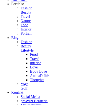
Portfolio
Fashion
Beauty
Travel
Nature
Food
Interior
Portrait
Blog
Fashion
Beauty
Lifestyle
Food
Travel
Interior
Love
Body Love
Animal’s life
Thoughts
Yoga
Golf
Kontakt
Social Media
proWIN Beraterin