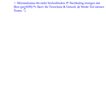
✨ Minimalismus für mehr Seelenfrieden
🌱 Nachhaltig reinigen mit
Herz (proWIN)
🐾 Aktiv für Tierschutz & Umwelt
🤝 Werde Teil meines
Teams: 👇