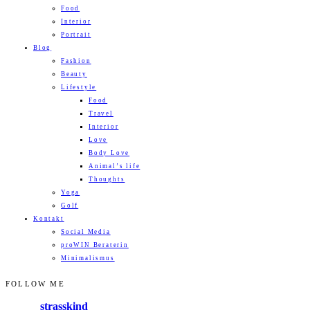
Food
Interior
Portrait
Blog
Fashion
Beauty
Lifestyle
Food
Travel
Interior
Love
Body Love
Animal’s life
Thoughts
Yoga
Golf
Kontakt
Social Media
proWIN Beraterin
Minimalismus
FOLLOW ME
strasskind