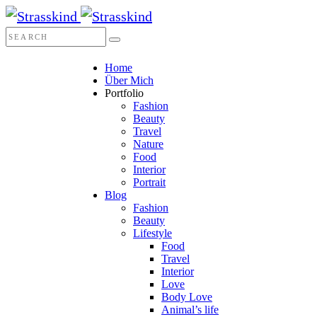
Home
Über Mich
Portfolio
Fashion
Beauty
Travel
Nature
Food
Interior
Portrait
Blog
Fashion
Beauty
Lifestyle
Food
Travel
Interior
Love
Body Love
Animal’s life