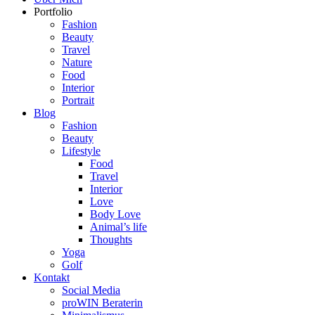
Portfolio
Fashion
Beauty
Travel
Nature
Food
Interior
Portrait
Blog
Fashion
Beauty
Lifestyle
Food
Travel
Interior
Love
Body Love
Animal’s life
Thoughts
Yoga
Golf
Kontakt
Social Media
proWIN Beraterin