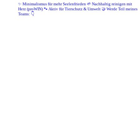
✨ Minimalismus für mehr Seelenfrieden
🌱 Nachhaltig reinigen mit
Herz (proWIN)
🐾 Aktiv für Tierschutz & Umwelt
🤝 Werde Teil meines
Teams: 👇