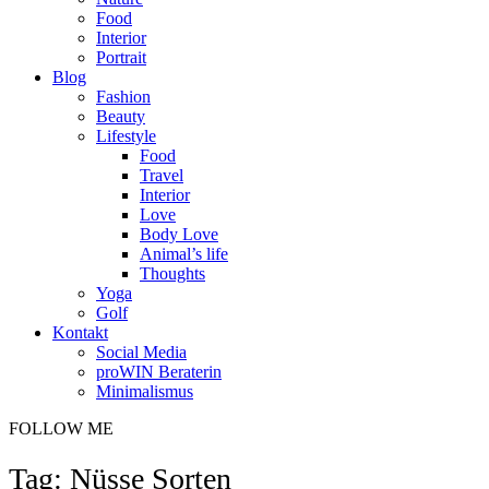
Food
Interior
Portrait
Blog
Fashion
Beauty
Lifestyle
Food
Travel
Interior
Love
Body Love
Animal’s life
Thoughts
Yoga
Golf
Kontakt
Social Media
proWIN Beraterin
Minimalismus
FOLLOW ME
Tag: Nüsse Sorten