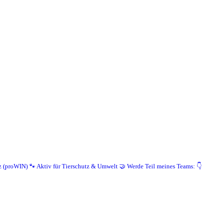
z (proWIN)
🐾 Aktiv für Tierschutz & Umwelt
🤝 Werde Teil meines Teams: 👇