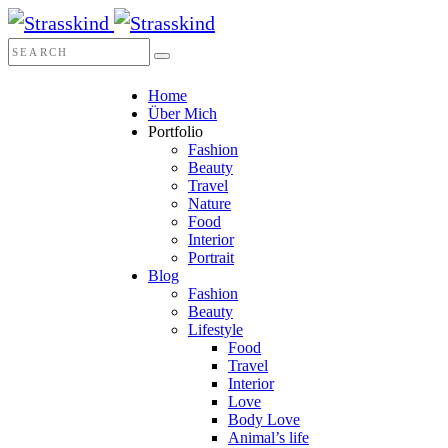
Home
Über Mich
Portfolio
Fashion
Beauty
Travel
Nature
Food
Interior
Portrait
Blog
Fashion
Beauty
Lifestyle
Food
Travel
Interior
Love
Body Love
Animal’s life