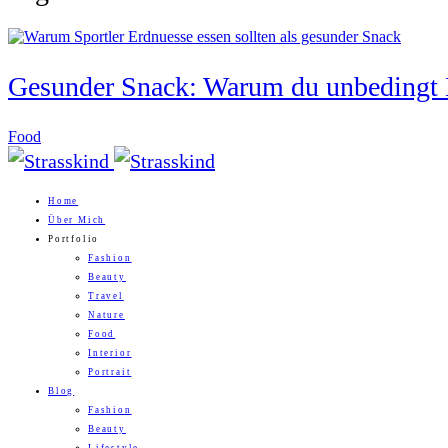
Gesunder Snack: Warum du unbedingt E
Food
Home
Über Mich
Portfolio
Fashion
Beauty
Travel
Nature
Food
Interior
Portrait
Blog
Fashion
Beauty