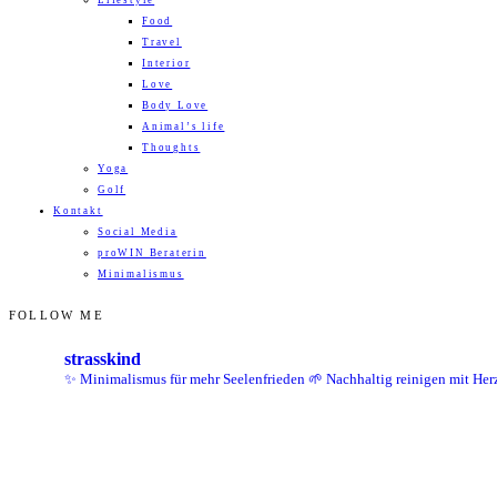
Lifestyle
Food
Travel
Interior
Love
Body Love
Animal’s life
Thoughts
Yoga
Golf
Kontakt
Social Media
proWIN Beraterin
Minimalismus
FOLLOW ME
strasskind
✨ Minimalismus für mehr Seelenfrieden
🌱 Nachhaltig reinigen mit Her