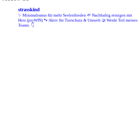
strasskind
✨ Minimalismus für mehr Seelenfrieden
🌱 Nachhaltig reinigen mit
Herz (proWIN)
🐾 Aktiv für Tierschutz & Umwelt
🤝 Werde Teil meines
Teams: 👇