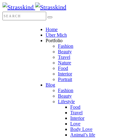
Home
Über Mich
Portfolio
Fashion
Beauty
Travel
Nature
Food
Interior
Portrait
Blog
Fashion
Beauty
Lifestyle
Food
Travel
Interior
Love
Body Love
Animal’s life