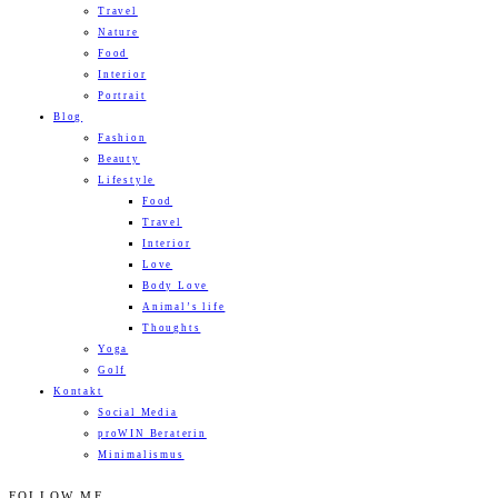
Travel
Nature
Food
Interior
Portrait
Blog
Fashion
Beauty
Lifestyle
Food
Travel
Interior
Love
Body Love
Animal’s life
Thoughts
Yoga
Golf
Kontakt
Social Media
proWIN Beraterin
Minimalismus
FOLLOW ME