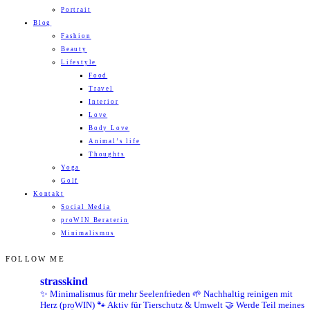
Portrait
Blog
Fashion
Beauty
Lifestyle
Food
Travel
Interior
Love
Body Love
Animal’s life
Thoughts
Yoga
Golf
Kontakt
Social Media
proWIN Beraterin
Minimalismus
FOLLOW ME
strasskind
✨ Minimalismus für mehr Seelenfrieden
🌱 Nachhaltig reinigen mit
Herz (proWIN)
🐾 Aktiv für Tierschutz & Umwelt
🤝 Werde Teil meines