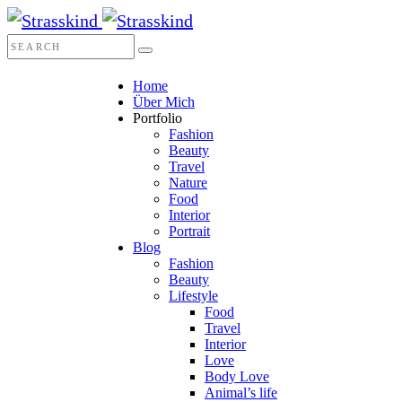
Home
Über Mich
Portfolio
Fashion
Beauty
Travel
Nature
Food
Interior
Portrait
Blog
Fashion
Beauty
Lifestyle
Food
Travel
Interior
Love
Body Love
Animal’s life