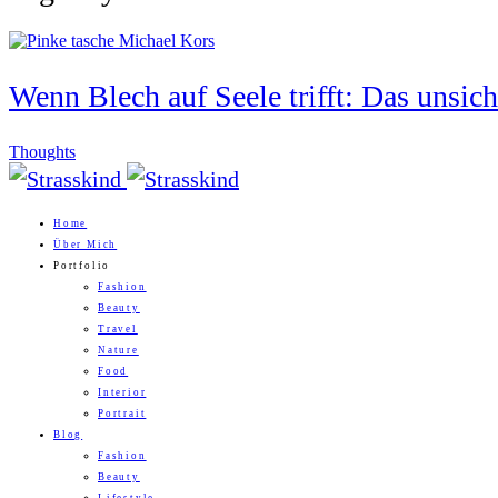
Wenn Blech auf Seele trifft: Das unsi
Thoughts
Home
Über Mich
Portfolio
Fashion
Beauty
Travel
Nature
Food
Interior
Portrait
Blog
Fashion
Beauty