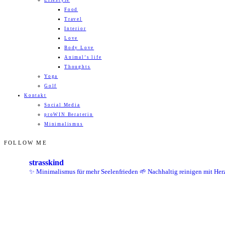
Lifestyle
Food
Travel
Interior
Love
Body Love
Animal’s life
Thoughts
Yoga
Golf
Kontakt
Social Media
proWIN Beraterin
Minimalismus
FOLLOW ME
strasskind
✨ Minimalismus für mehr Seelenfrieden
🌱 Nachhaltig reinigen mit Her