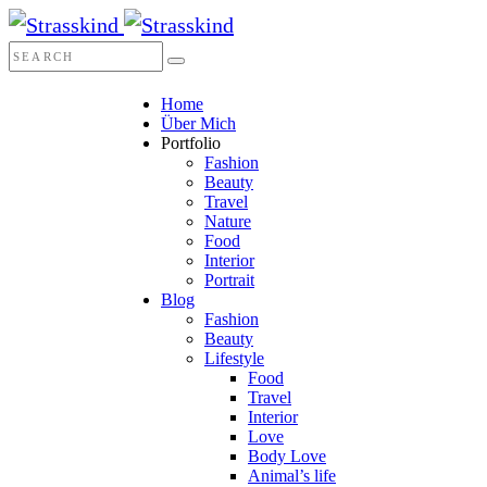
Home
Über Mich
Portfolio
Fashion
Beauty
Travel
Nature
Food
Interior
Portrait
Blog
Fashion
Beauty
Lifestyle
Food
Travel
Interior
Love
Body Love
Animal’s life