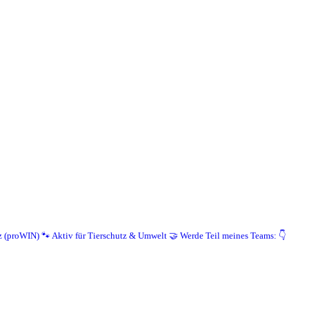
z (proWIN)
🐾 Aktiv für Tierschutz & Umwelt
🤝 Werde Teil meines Teams: 👇