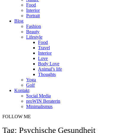
Food
Interior
Portrait
Blog
Fashion
Beauty
Lifestyle
Food
Travel
Interior
Love
Body Love
Animal’s life
Thoughts
Yoga
Golf
Kontakt
Social Media
proWIN Beraterin
Minimalismus
FOLLOW ME
Tag: Psychische Gesundheit