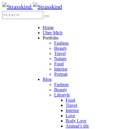
Home
Über Mich
Portfolio
Fashion
Beauty
Travel
Nature
Food
Interior
Portrait
Blog
Fashion
Beauty
Lifestyle
Food
Travel
Interior
Love
Body Love
Animal’s life