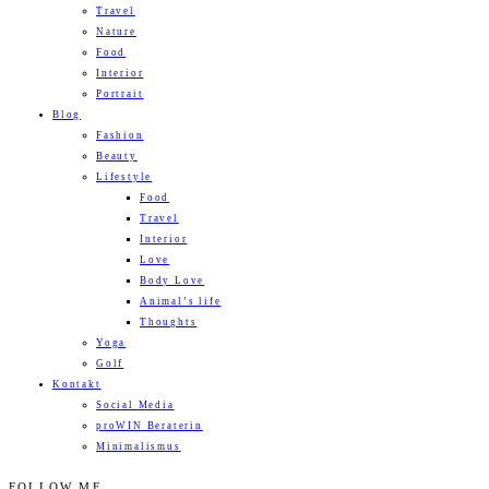
Travel
Nature
Food
Interior
Portrait
Blog
Fashion
Beauty
Lifestyle
Food
Travel
Interior
Love
Body Love
Animal’s life
Thoughts
Yoga
Golf
Kontakt
Social Media
proWIN Beraterin
Minimalismus
FOLLOW ME