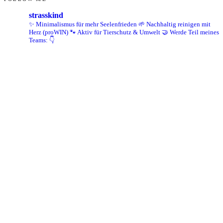
strasskind
✨ Minimalismus für mehr Seelenfrieden
🌱 Nachhaltig reinigen mit
Herz (proWIN)
🐾 Aktiv für Tierschutz & Umwelt
🤝 Werde Teil meines
Teams: 👇