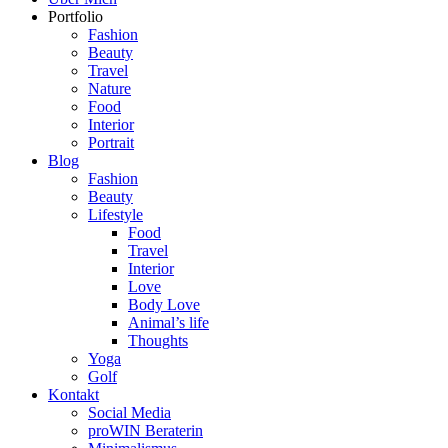
Portfolio
Fashion
Beauty
Travel
Nature
Food
Interior
Portrait
Blog
Fashion
Beauty
Lifestyle
Food
Travel
Interior
Love
Body Love
Animal’s life
Thoughts
Yoga
Golf
Kontakt
Social Media
proWIN Beraterin