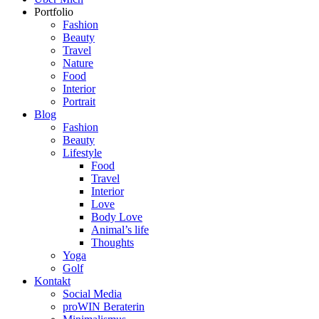
Portfolio
Fashion
Beauty
Travel
Nature
Food
Interior
Portrait
Blog
Fashion
Beauty
Lifestyle
Food
Travel
Interior
Love
Body Love
Animal’s life
Thoughts
Yoga
Golf
Kontakt
Social Media
proWIN Beraterin