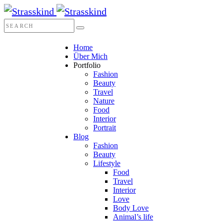
Home
Über Mich
Portfolio
Fashion
Beauty
Travel
Nature
Food
Interior
Portrait
Blog
Fashion
Beauty
Lifestyle
Food
Travel
Interior
Love
Body Love
Animal’s life