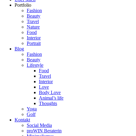
Portfolio
Fashion
Beauty
Travel
Nature
Food
Interior
Portrait
Blog
Fashion
Beauty
Lifestyle
Food
Travel
Interior
Love
Body Love
Animal’s life
Thoughts
Yoga
Golf
Kontakt
Social Media
proWIN Beraterin