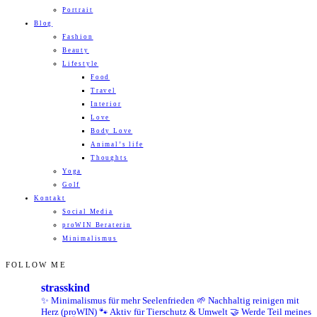
Portrait
Blog
Fashion
Beauty
Lifestyle
Food
Travel
Interior
Love
Body Love
Animal’s life
Thoughts
Yoga
Golf
Kontakt
Social Media
proWIN Beraterin
Minimalismus
FOLLOW ME
strasskind
✨ Minimalismus für mehr Seelenfrieden
🌱 Nachhaltig reinigen mit
Herz (proWIN)
🐾 Aktiv für Tierschutz & Umwelt
🤝 Werde Teil meines