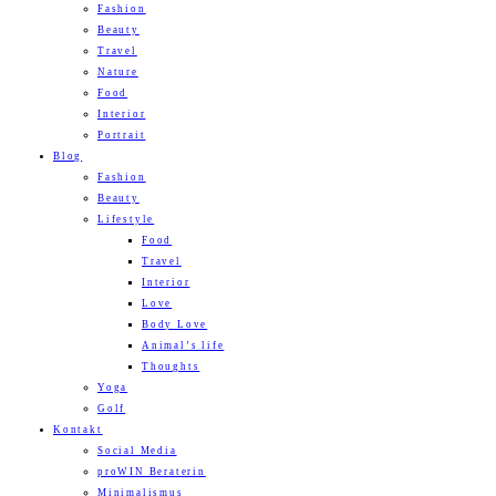
Fashion
Beauty
Travel
Nature
Food
Interior
Portrait
Blog
Fashion
Beauty
Lifestyle
Food
Travel
Interior
Love
Body Love
Animal’s life
Thoughts
Yoga
Golf
Kontakt
Social Media
proWIN Beraterin
Minimalismus