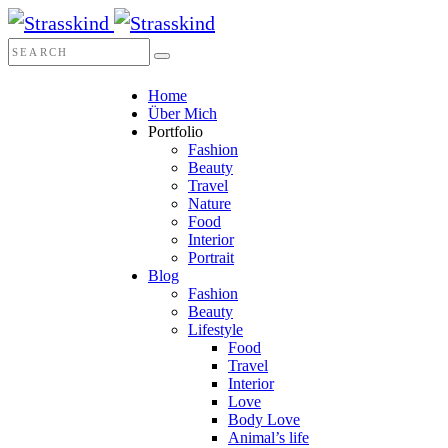
Home
Über Mich
Portfolio
Fashion
Beauty
Travel
Nature
Food
Interior
Portrait
Blog
Fashion
Beauty
Lifestyle
Food
Travel
Interior
Love
Body Love
Animal’s life