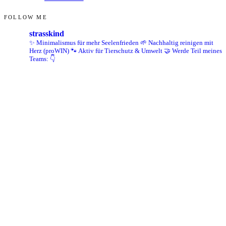
FOLLOW ME
strasskind
✨ Minimalismus für mehr Seelenfrieden
🌱 Nachhaltig reinigen mit
Herz (proWIN)
🐾 Aktiv für Tierschutz & Umwelt
🤝 Werde Teil meines
Teams: 👇