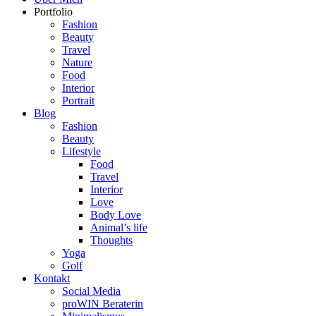
Portfolio
Fashion
Beauty
Travel
Nature
Food
Interior
Portrait
Blog
Fashion
Beauty
Lifestyle
Food
Travel
Interior
Love
Body Love
Animal’s life
Thoughts
Yoga
Golf
Kontakt
Social Media
proWIN Beraterin