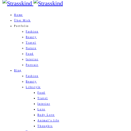
Home
Über Mich
Portfolio
Fashion
Beauty
Travel
Nature
Food
Interior
Portrait
Blog
Fashion
Beauty
Lifestyle
Food
Travel
Interior
Love
Body Love
Animal’s life
Thoughts