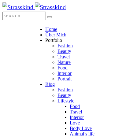
Home
Über Mich
Portfolio
Fashion
Beauty
Travel
Nature
Food
Interior
Portrait
Blog
Fashion
Beauty
Lifestyle
Food
Travel
Interior
Love
Body Love
Animal’s life