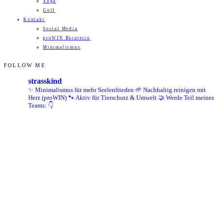
Yoga
Golf
Kontakt
Social Media
proWIN Beraterin
Minimalismus
FOLLOW ME
strasskind
✨ Minimalismus für mehr Seelenfrieden
🌱 Nachhaltig reinigen mit
Herz (proWIN)
🐾 Aktiv für Tierschutz & Umwelt
🤝 Werde Teil meines
Teams: 👇