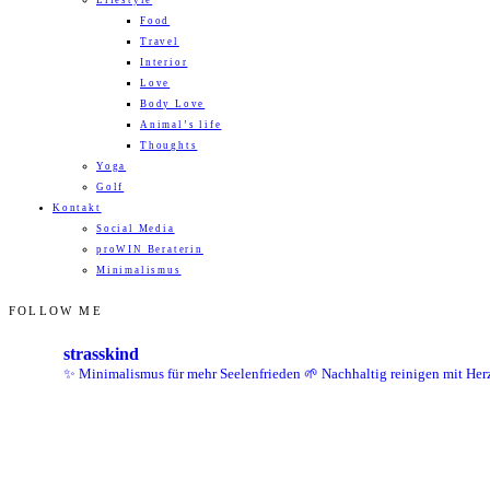
Lifestyle
Food
Travel
Interior
Love
Body Love
Animal’s life
Thoughts
Yoga
Golf
Kontakt
Social Media
proWIN Beraterin
Minimalismus
FOLLOW ME
strasskind
✨ Minimalismus für mehr Seelenfrieden
🌱 Nachhaltig reinigen mit Her