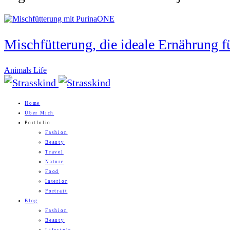
Mischfütterung, die ideale Ernährung f
Animals Life
Home
Über Mich
Portfolio
Fashion
Beauty
Travel
Nature
Food
Interior
Portrait
Blog
Fashion
Beauty