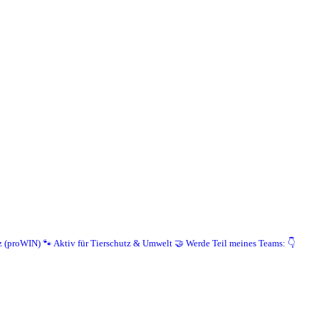
z (proWIN)
🐾 Aktiv für Tierschutz & Umwelt
🤝 Werde Teil meines Teams: 👇