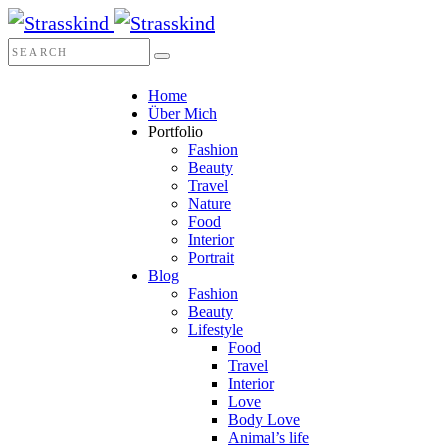
Home
Über Mich
Portfolio
Fashion
Beauty
Travel
Nature
Food
Interior
Portrait
Blog
Fashion
Beauty
Lifestyle
Food
Travel
Interior
Love
Body Love
Animal’s life