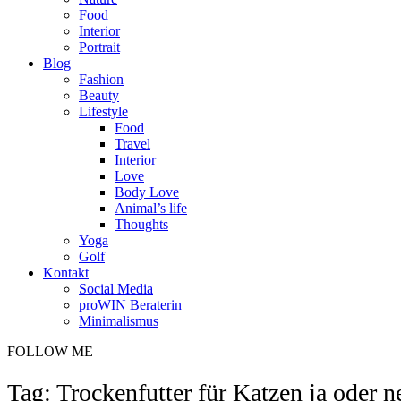
Food
Interior
Portrait
Blog
Fashion
Beauty
Lifestyle
Food
Travel
Interior
Love
Body Love
Animal’s life
Thoughts
Yoga
Golf
Kontakt
Social Media
proWIN Beraterin
Minimalismus
FOLLOW ME
Tag: Trockenfutter für Katzen ja oder n