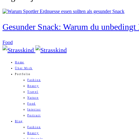
Gesunder Snack: Warum du unbedingt E
Food
Home
Über Mich
Portfolio
Fashion
Beauty
Travel
Nature
Food
Interior
Portrait
Blog
Fashion
Beauty