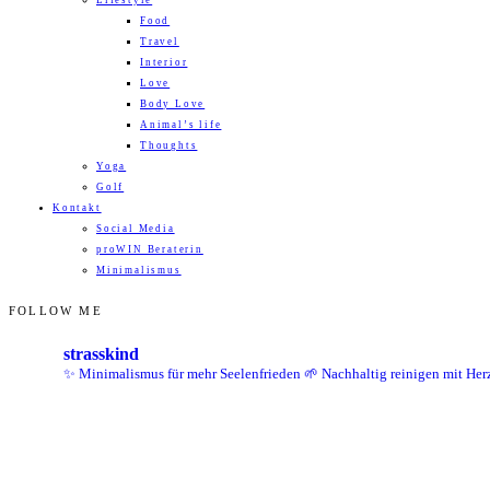
Lifestyle
Food
Travel
Interior
Love
Body Love
Animal’s life
Thoughts
Yoga
Golf
Kontakt
Social Media
proWIN Beraterin
Minimalismus
FOLLOW ME
strasskind
✨ Minimalismus für mehr Seelenfrieden
🌱 Nachhaltig reinigen mit Her