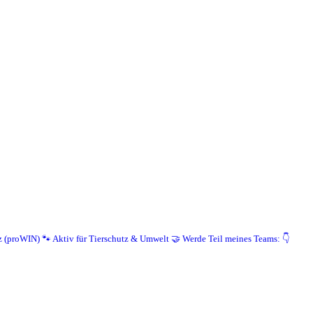
z (proWIN)
🐾 Aktiv für Tierschutz & Umwelt
🤝 Werde Teil meines Teams: 👇