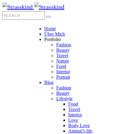
Home
Über Mich
Portfolio
Fashion
Beauty
Travel
Nature
Food
Interior
Portrait
Blog
Fashion
Beauty
Lifestyle
Food
Travel
Interior
Love
Body Love
Animal’s life