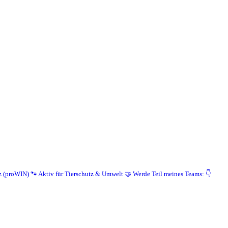
z (proWIN)
🐾 Aktiv für Tierschutz & Umwelt
🤝 Werde Teil meines Teams: 👇