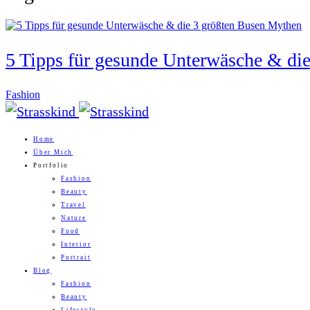
5 Tipps für gesunde Unterwäsche & di
Fashion
Home
Über Mich
Portfolio
Fashion
Beauty
Travel
Nature
Food
Interior
Portrait
Blog
Fashion
Beauty