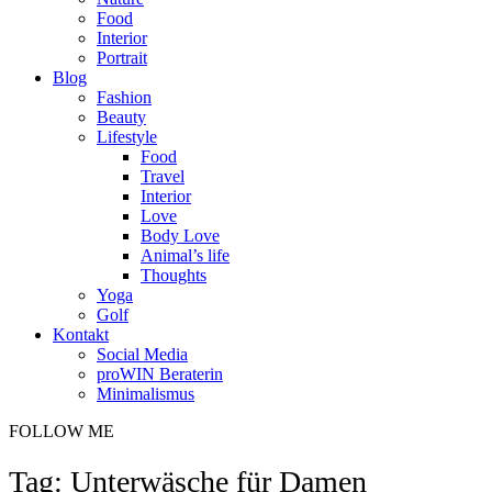
Food
Interior
Portrait
Blog
Fashion
Beauty
Lifestyle
Food
Travel
Interior
Love
Body Love
Animal’s life
Thoughts
Yoga
Golf
Kontakt
Social Media
proWIN Beraterin
Minimalismus
FOLLOW ME
Tag: Unterwäsche für Damen