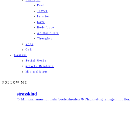
Lifestyle
Food
Travel
Interior
Love
Body Love
Animal’s life
Thoughts
Yoga
Golf
Kontakt
Social Media
proWIN Beraterin
Minimalismus
FOLLOW ME
strasskind
✨ Minimalismus für mehr Seelenfrieden
🌱 Nachhaltig reinigen mit Her