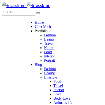
Home
Über Mich
Portfolio
Fashion
Beauty
Travel
Nature
Food
Interior
Portrait
Blog
Fashion
Beauty
Lifestyle
Food
Travel
Interior
Love
Body Love
Animal’s life