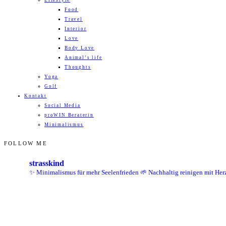
Lifestyle
Food
Travel
Interior
Love
Body Love
Animal’s life
Thoughts
Yoga
Golf
Kontakt
Social Media
proWIN Beraterin
Minimalismus
FOLLOW ME
strasskind
✨ Minimalismus für mehr Seelenfrieden
🌱 Nachhaltig reinigen mit Her