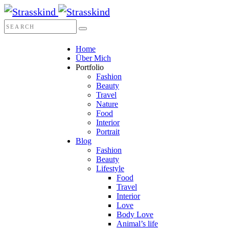
Home
Über Mich
Portfolio
Fashion
Beauty
Travel
Nature
Food
Interior
Portrait
Blog
Fashion
Beauty
Lifestyle
Food
Travel
Interior
Love
Body Love
Animal’s life