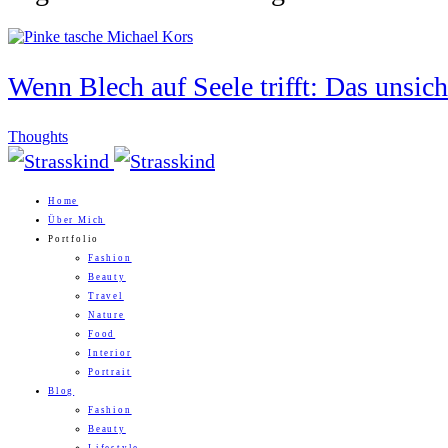
Wenn Blech auf Seele trifft: Das unsi
Thoughts
Home
Über Mich
Portfolio
Fashion
Beauty
Travel
Nature
Food
Interior
Portrait
Blog
Fashion
Beauty