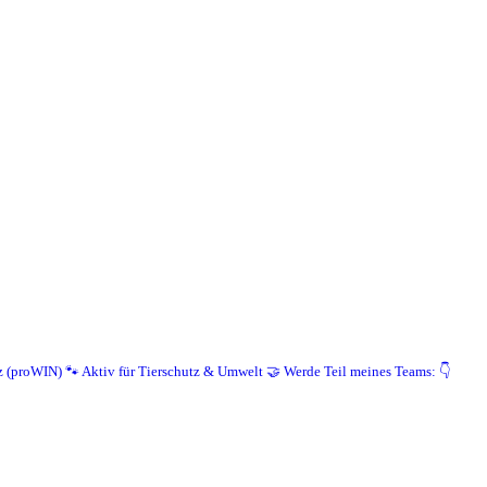
z (proWIN)
🐾 Aktiv für Tierschutz & Umwelt
🤝 Werde Teil meines Teams: 👇