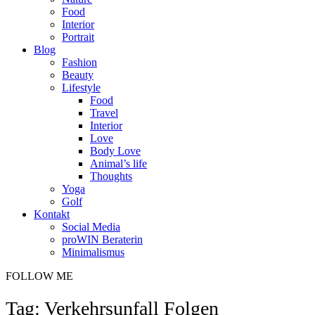
Food
Interior
Portrait
Blog
Fashion
Beauty
Lifestyle
Food
Travel
Interior
Love
Body Love
Animal’s life
Thoughts
Yoga
Golf
Kontakt
Social Media
proWIN Beraterin
Minimalismus
FOLLOW ME
Tag: Verkehrsunfall Folgen