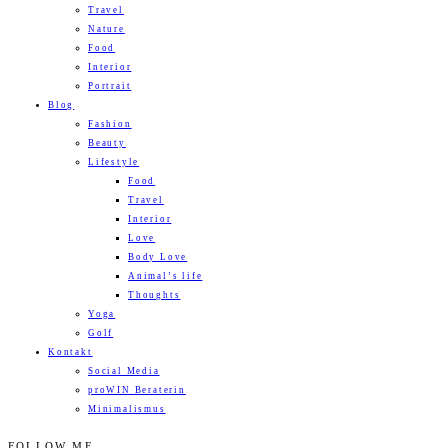
Travel
Nature
Food
Interior
Portrait
Blog
Fashion
Beauty
Lifestyle
Food
Travel
Interior
Love
Body Love
Animal’s life
Thoughts
Yoga
Golf
Kontakt
Social Media
proWIN Beraterin
Minimalismus
FOLLOW ME