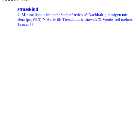
strasskind
✨ Minimalismus für mehr Seelenfrieden
🌱 Nachhaltig reinigen mit
Herz (proWIN)
🐾 Aktiv für Tierschutz & Umwelt
🤝 Werde Teil meines
Teams: 👇