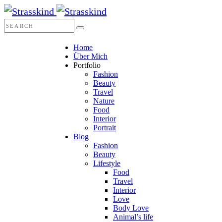
Home
Über Mich
Portfolio
Fashion
Beauty
Travel
Nature
Food
Interior
Portrait
Blog
Fashion
Beauty
Lifestyle
Food
Travel
Interior
Love
Body Love
Animal’s life