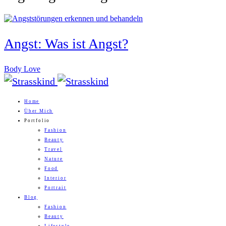
Angst: Was ist Angst?
Body Love
Home
Über Mich
Portfolio
Fashion
Beauty
Travel
Nature
Food
Interior
Portrait
Blog
Fashion
Beauty