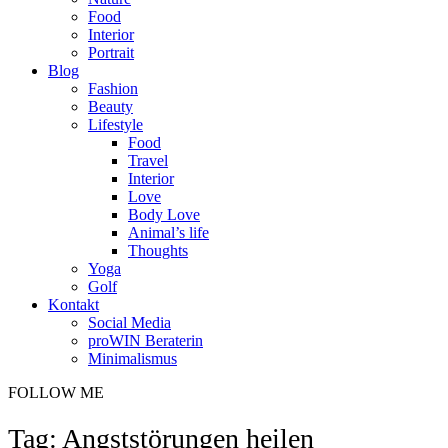
Food
Interior
Portrait
Blog
Fashion
Beauty
Lifestyle
Food
Travel
Interior
Love
Body Love
Animal’s life
Thoughts
Yoga
Golf
Kontakt
Social Media
proWIN Beraterin
Minimalismus
FOLLOW ME
Tag: Angststörungen heilen