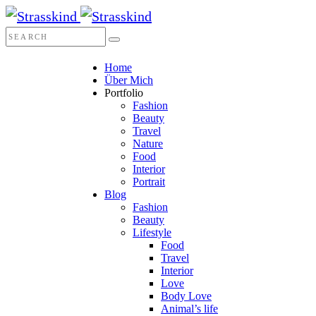
Home
Über Mich
Portfolio
Fashion
Beauty
Travel
Nature
Food
Interior
Portrait
Blog
Fashion
Beauty
Lifestyle
Food
Travel
Interior
Love
Body Love
Animal’s life