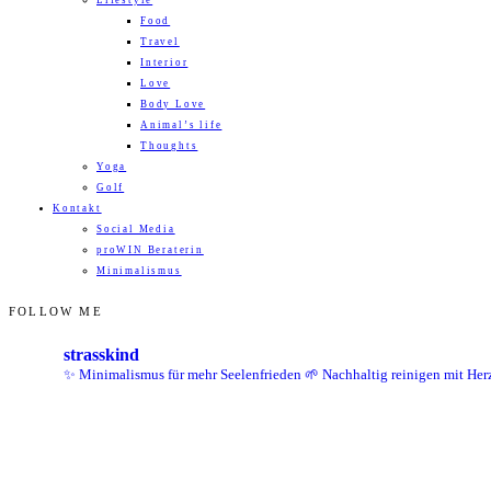
Lifestyle
Food
Travel
Interior
Love
Body Love
Animal’s life
Thoughts
Yoga
Golf
Kontakt
Social Media
proWIN Beraterin
Minimalismus
FOLLOW ME
strasskind
✨ Minimalismus für mehr Seelenfrieden
🌱 Nachhaltig reinigen mit Her