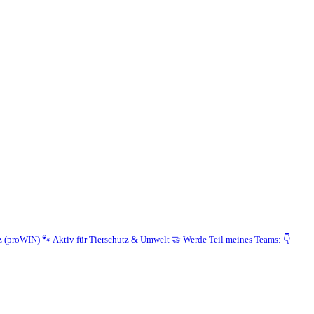
z (proWIN)
🐾 Aktiv für Tierschutz & Umwelt
🤝 Werde Teil meines Teams: 👇