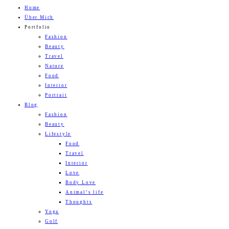
Home
Über Mich
Portfolio
Fashion
Beauty
Travel
Nature
Food
Interior
Portrait
Blog
Fashion
Beauty
Lifestyle
Food
Travel
Interior
Love
Body Love
Animal’s life
Thoughts
Yoga
Golf