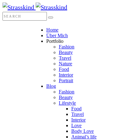
Home
Über Mich
Portfolio
Fashion
Beauty
Travel
Nature
Food
Interior
Portrait
Blog
Fashion
Beauty
Lifestyle
Food
Travel
Interior
Love
Body Love
Animal’s life