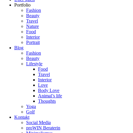
Portfolio
Fashion
Beauty
Travel
Nature
Food
Interior
Portrait
Blog
Fashion
Beauty
Lifestyle
Food
Travel
Interior
Love
Body Love
Animal’s life
Thoughts
Yoga
Golf
Kontakt
Social Media
proWIN Beraterin