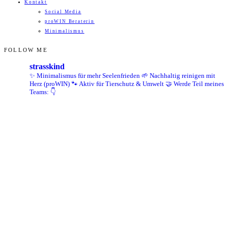
Kontakt
Social Media
proWIN Beraterin
Minimalismus
FOLLOW ME
strasskind
✨ Minimalismus für mehr Seelenfrieden
🌱 Nachhaltig reinigen mit
Herz (proWIN)
🐾 Aktiv für Tierschutz & Umwelt
🤝 Werde Teil meines
Teams: 👇