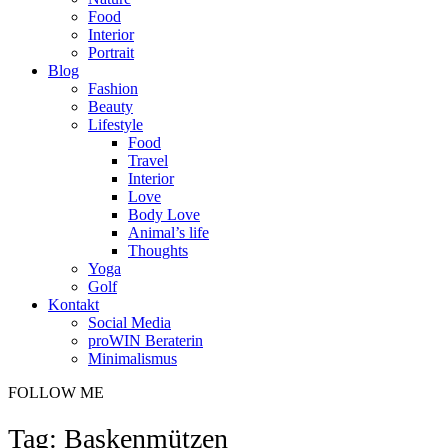
Food
Interior
Portrait
Blog
Fashion
Beauty
Lifestyle
Food
Travel
Interior
Love
Body Love
Animal’s life
Thoughts
Yoga
Golf
Kontakt
Social Media
proWIN Beraterin
Minimalismus
FOLLOW ME
Tag: Baskenmützen