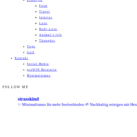
Lifestyle
Food
Travel
Interior
Love
Body Love
Animal’s life
Thoughts
Yoga
Golf
Kontakt
Social Media
proWIN Beraterin
Minimalismus
FOLLOW ME
strasskind
✨ Minimalismus für mehr Seelenfrieden
🌱 Nachhaltig reinigen mit Her