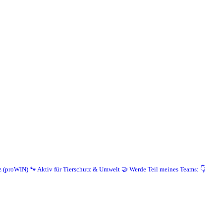
z (proWIN)
🐾 Aktiv für Tierschutz & Umwelt
🤝 Werde Teil meines Teams: 👇