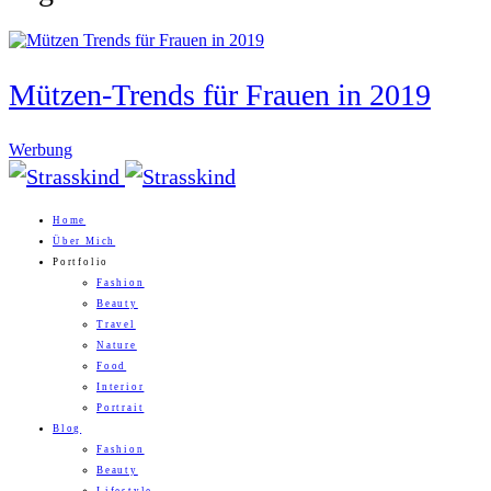
Mützen-Trends für Frauen in 2019
Werbung
Home
Über Mich
Portfolio
Fashion
Beauty
Travel
Nature
Food
Interior
Portrait
Blog
Fashion
Beauty