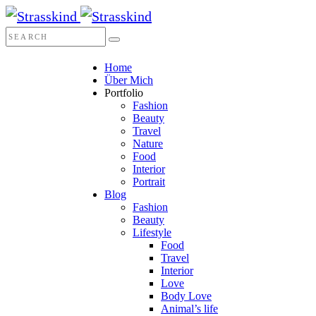
Home
Über Mich
Portfolio
Fashion
Beauty
Travel
Nature
Food
Interior
Portrait
Blog
Fashion
Beauty
Lifestyle
Food
Travel
Interior
Love
Body Love
Animal’s life