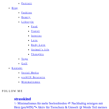
Portrait
Blog
Fashion
Beauty
Lifestyle
Food
Travel
Interior
Love
Body Love
Animal’s life
Thoughts
Yoga
Golf
Kontakt
Social Media
proWIN Beraterin
Minimalismus
FOLLOW ME
strasskind
✨ Minimalismus für mehr Seelenfrieden
🌱 Nachhaltig reinigen mit
Herz (proWIN)
🐾 Aktiv für Tierschutz & Umwelt
🤝 Werde Teil meines