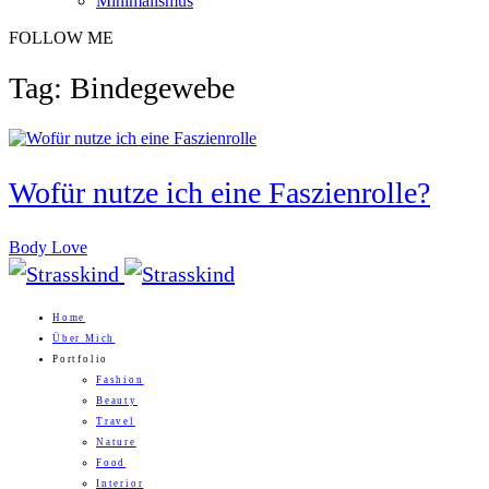
Minimalismus
FOLLOW ME
Tag: Bindegewebe
Wofür nutze ich eine Faszienrolle?
Body Love
Home
Über Mich
Portfolio
Fashion
Beauty
Travel
Nature
Food
Interior