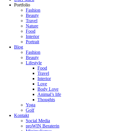
Portfolio
Fashion
Beauty
Travel
Nature
Food
Interior
Portrait
Blog
Fashion
Beauty
Lifestyle
Food
Travel
Interior
Love
Body Love
Animal’s life
Thoughts
Yoga
Golf
Kontakt
Social Media
proWIN Beraterin