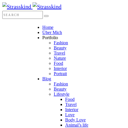
Home
Über Mich
Portfolio
Fashion
Beauty
Travel
Nature
Food
Interior
Portrait
Blog
Fashion
Beauty
Lifestyle
Food
Travel
Interior
Love
Body Love
Animal’s life