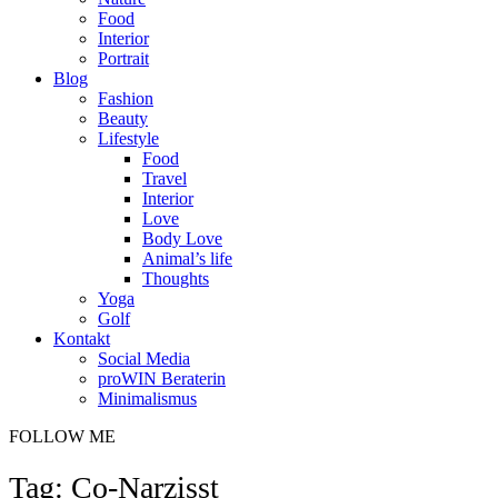
Food
Interior
Portrait
Blog
Fashion
Beauty
Lifestyle
Food
Travel
Interior
Love
Body Love
Animal’s life
Thoughts
Yoga
Golf
Kontakt
Social Media
proWIN Beraterin
Minimalismus
FOLLOW ME
Tag: Co-Narzisst