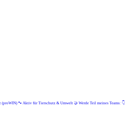
z (proWIN)
🐾 Aktiv für Tierschutz & Umwelt
🤝 Werde Teil meines Teams: 👇