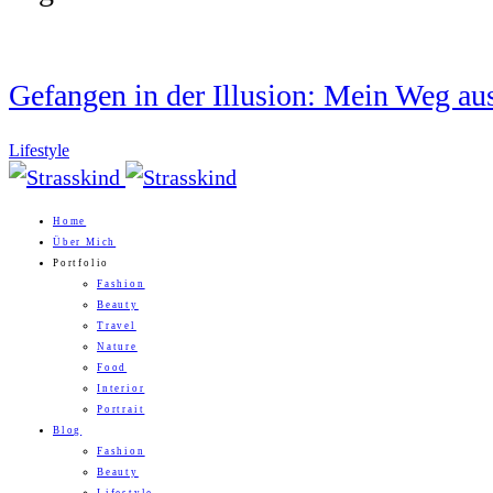
Gefangen in der Illusion: Mein Weg aus
Lifestyle
Home
Über Mich
Portfolio
Fashion
Beauty
Travel
Nature
Food
Interior
Portrait
Blog
Fashion
Beauty