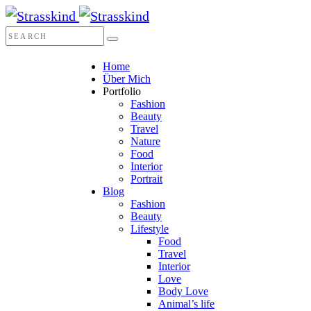
Home
Über Mich
Portfolio
Fashion
Beauty
Travel
Nature
Food
Interior
Portrait
Blog
Fashion
Beauty
Lifestyle
Food
Travel
Interior
Love
Body Love
Animal’s life