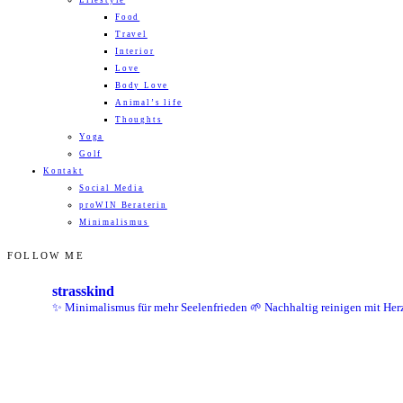
Lifestyle
Food
Travel
Interior
Love
Body Love
Animal’s life
Thoughts
Yoga
Golf
Kontakt
Social Media
proWIN Beraterin
Minimalismus
FOLLOW ME
strasskind
✨ Minimalismus für mehr Seelenfrieden
🌱 Nachhaltig reinigen mit Her