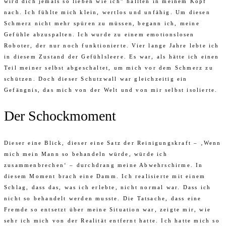
wird dich jemals so lieben wie ich” hallten in meinem Kopf
nach. Ich fühlte mich klein, wertlos und unfähig. Um diesen
Schmerz nicht mehr spüren zu müssen, begann ich, meine
Gefühle abzuspalten. Ich wurde zu einem emotionslosen
Roboter, der nur noch funktionierte. Vier lange Jahre lebte ich
in diesem Zustand der Gefühlsleere. Es war, als hätte ich einen
Teil meiner selbst abgeschaltet, um mich vor dem Schmerz zu
schützen. Doch dieser Schutzwall war gleichzeitig ein
Gefängnis, das mich von der Welt und von mir selbst isolierte.
Der Schockmoment
Dieser eine Blick, dieser eine Satz der Reinigungskraft – ‚Wenn
mich mein Mann so behandeln würde, würde ich
zusammenbrechen‘ – durchdrang meine Abwehrschirme. In
diesem Moment brach eine Damm. Ich realisierte mit einem
Schlag, dass das, was ich erlebte, nicht normal war. Dass ich
nicht so behandelt werden musste. Die Tatsache, dass eine
Fremde so entsetzt über meine Situation war, zeigte mir, wie
sehr ich mich von der Realität entfernt hatte. Ich hatte mich so