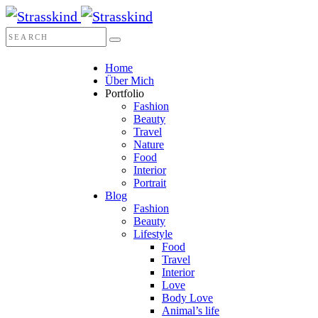
Home
Über Mich
Portfolio
Fashion
Beauty
Travel
Nature
Food
Interior
Portrait
Blog
Fashion
Beauty
Lifestyle
Food
Travel
Interior
Love
Body Love
Animal’s life