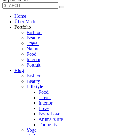
Home
Über Mich
Portfolio
Fashion
Beauty
Travel
Nature
Food
Interior
Portrait
Blog
Fashion
Beauty
Lifestyle
Food
Travel
Interior
Love
Body Love
Animal’s life
Thoughts
Yoga