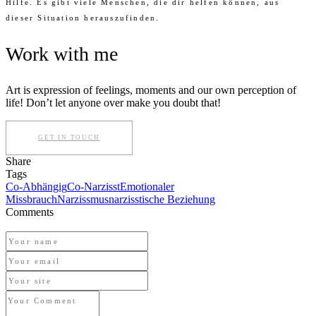
Hilfe. Es gibt viele Menschen, die dir helfen können, aus
dieser Situation herauszufinden.
Work with me
Art is expression of feelings, moments and our own perception of
life! Don’t let anyone over make you doubt that!
GET IN TOUCH
Share
Tags
Co-Abhängig
Co-Narzisst
Emotionaler
Missbrauch
Narzissmus
narzisstische Beziehung
Comments