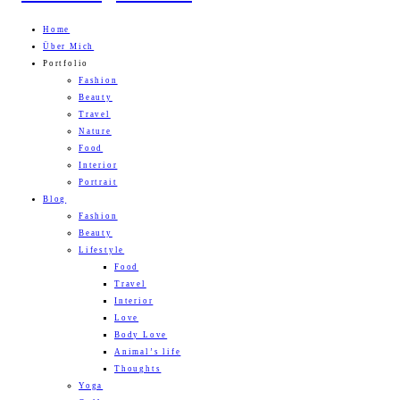
Home
Über Mich
Portfolio
Fashion
Beauty
Travel
Nature
Food
Interior
Portrait
Blog
Fashion
Beauty
Lifestyle
Food
Travel
Interior
Love
Body Love
Animal’s life
Thoughts
Yoga