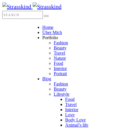
Home
Über Mich
Portfolio
Fashion
Beauty
Travel
Nature
Food
Interior
Portrait
Blog
Fashion
Beauty
Lifestyle
Food
Travel
Interior
Love
Body Love
Animal’s life