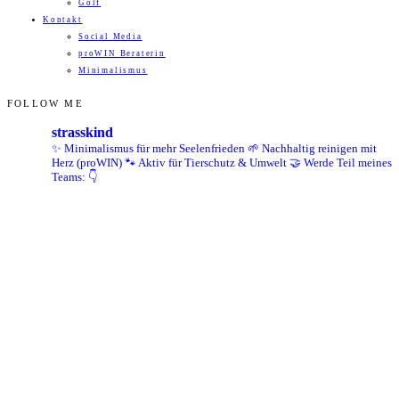
Golf
Kontakt
Social Media
proWIN Beraterin
Minimalismus
FOLLOW ME
strasskind
✨ Minimalismus für mehr Seelenfrieden
🌱 Nachhaltig reinigen mit
Herz (proWIN)
🐾 Aktiv für Tierschutz & Umwelt
🤝 Werde Teil meines
Teams: 👇