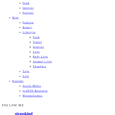
Food
Interior
Portrait
Blog
Fashion
Beauty
Lifestyle
Food
Travel
Interior
Love
Body Love
Animal’s life
Thoughts
Yoga
Golf
Kontakt
Social Media
proWIN Beraterin
Minimalismus
FOLLOW ME
strasskind