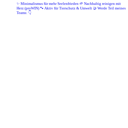
✨ Minimalismus für mehr Seelenfrieden
🌱 Nachhaltig reinigen mit
Herz (proWIN)
🐾 Aktiv für Tierschutz & Umwelt
🤝 Werde Teil meines
Teams: 👇