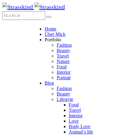
Home
Über Mich
Portfolio
Fashion
Beauty
Travel
Nature
Food
Interior
Portrait
Blog
Fashion
Beauty
Lifestyle
Food
Travel
Interior
Love
Body Love
Animal’s life