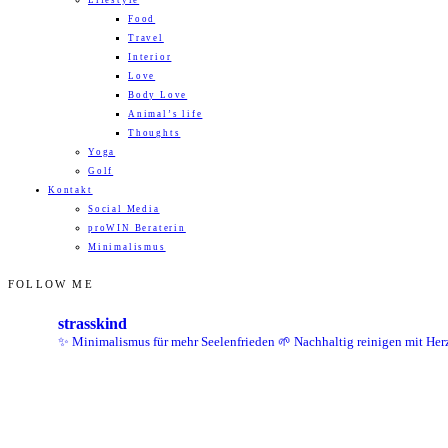
Lifestyle
Food
Travel
Interior
Love
Body Love
Animal’s life
Thoughts
Yoga
Golf
Kontakt
Social Media
proWIN Beraterin
Minimalismus
FOLLOW ME
strasskind
✨ Minimalismus für mehr Seelenfrieden
🌱 Nachhaltig reinigen mit Her