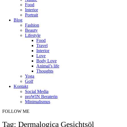
Food
Interior
Portrait
Blog
Fashion
Beauty
Lifestyle
Food
Travel
Interior
Love
Body Love
Animal’s life
Thoughts
Yoga
Golf
Kontakt
Social Media
proWIN Beraterin
Minimalismus
FOLLOW ME
Tag: Dermalogica Gesichtsöl