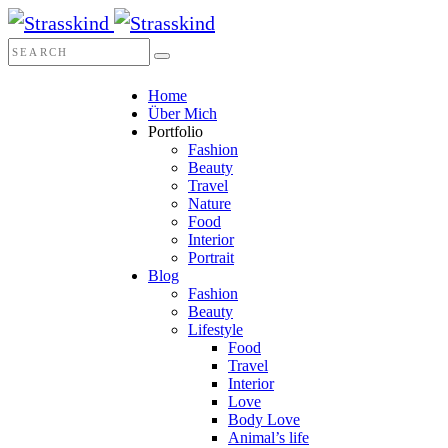
Home
Über Mich
Portfolio
Fashion
Beauty
Travel
Nature
Food
Interior
Portrait
Blog
Fashion
Beauty
Lifestyle
Food
Travel
Interior
Love
Body Love
Animal’s life