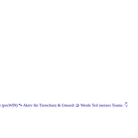
z (proWIN)
🐾 Aktiv für Tierschutz & Umwelt
🤝 Werde Teil meines Teams: 👇