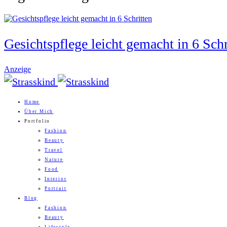
Gesichtspflege leicht gemacht in 6 Schr
Anzeige
Home
Über Mich
Portfolio
Fashion
Beauty
Travel
Nature
Food
Interior
Portrait
Blog
Fashion
Beauty