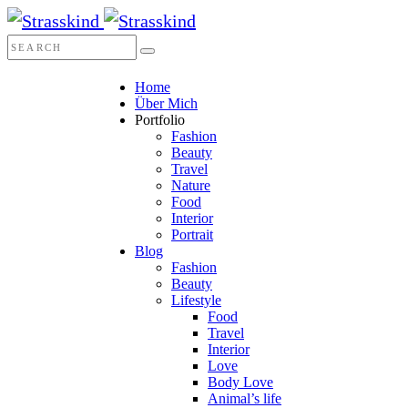
Home
Über Mich
Portfolio
Fashion
Beauty
Travel
Nature
Food
Interior
Portrait
Blog
Fashion
Beauty
Lifestyle
Food
Travel
Interior
Love
Body Love
Animal’s life