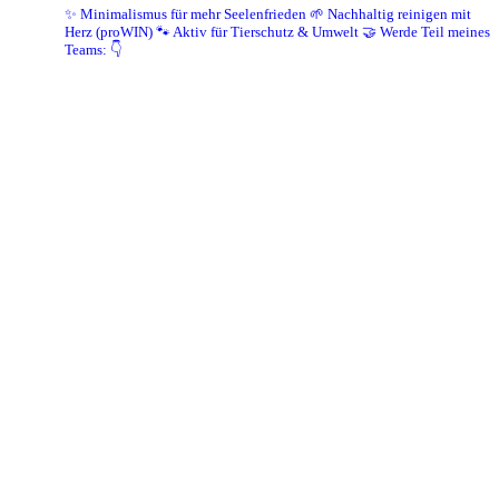
✨ Minimalismus für mehr Seelenfrieden
🌱 Nachhaltig reinigen mit
Herz (proWIN)
🐾 Aktiv für Tierschutz & Umwelt
🤝 Werde Teil meines
Teams: 👇