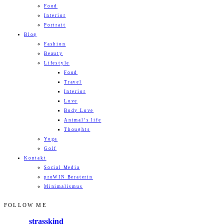
Food
Interior
Portrait
Blog
Fashion
Beauty
Lifestyle
Food
Travel
Interior
Love
Body Love
Animal’s life
Thoughts
Yoga
Golf
Kontakt
Social Media
proWIN Beraterin
Minimalismus
FOLLOW ME
strasskind