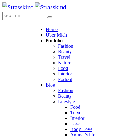
Home
Über Mich
Portfolio
Fashion
Beauty
Travel
Nature
Food
Interior
Portrait
Blog
Fashion
Beauty
Lifestyle
Food
Travel
Interior
Love
Body Love
Animal’s life