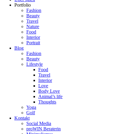
Portfolio
Fashion
Beauty
Travel
Nature
Food
Interior
Portrait
Blog
Fashion
Beauty
Lifestyle
Food
Travel
Interior
Love
Body Love
Animal’s life
Thoughts
Yoga
Golf
Kontakt
Social Media
proWIN Beraterin