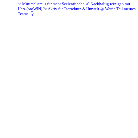
✨ Minimalismus für mehr Seelenfrieden
🌱 Nachhaltig reinigen mit
Herz (proWIN)
🐾 Aktiv für Tierschutz & Umwelt
🤝 Werde Teil meines
Teams: 👇