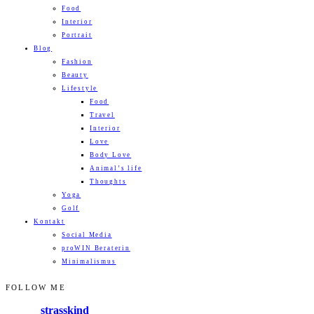
Food
Interior
Portrait
Blog
Fashion
Beauty
Lifestyle
Food
Travel
Interior
Love
Body Love
Animal’s life
Thoughts
Yoga
Golf
Kontakt
Social Media
proWIN Beraterin
Minimalismus
FOLLOW ME
strasskind