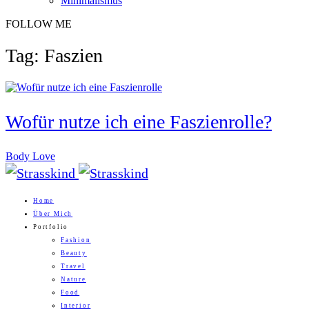
Minimalismus
FOLLOW ME
Tag: Faszien
Wofür nutze ich eine Faszienrolle?
Body Love
Home
Über Mich
Portfolio
Fashion
Beauty
Travel
Nature
Food
Interior