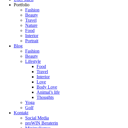
Portfolio
Fashion
Beauty
Travel
Nature
Food
Interior
Portrait
Blog
Fashion
Beauty
Lifestyle
Food
Travel
Interior
Love
Body Love
Animal’s life
Thoughts
Yoga
Golf
Kontakt
Social Media
proWIN Beraterin