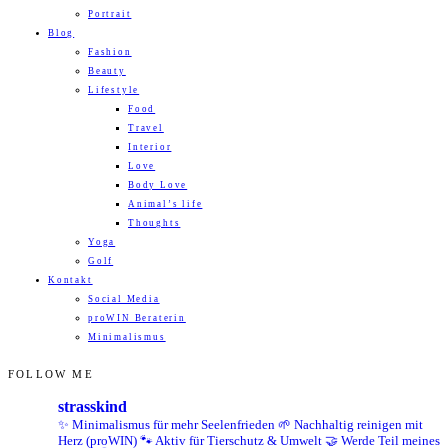
Portrait
Blog
Fashion
Beauty
Lifestyle
Food
Travel
Interior
Love
Body Love
Animal’s life
Thoughts
Yoga
Golf
Kontakt
Social Media
proWIN Beraterin
Minimalismus
FOLLOW ME
strasskind
✨ Minimalismus für mehr Seelenfrieden
🌱 Nachhaltig reinigen mit
Herz (proWIN)
🐾 Aktiv für Tierschutz & Umwelt
🤝 Werde Teil meines