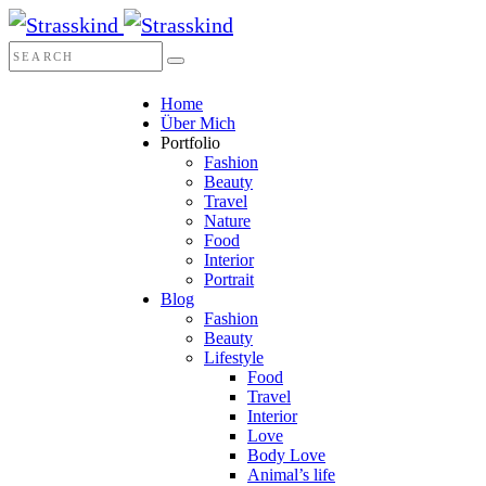
Home
Über Mich
Portfolio
Fashion
Beauty
Travel
Nature
Food
Interior
Portrait
Blog
Fashion
Beauty
Lifestyle
Food
Travel
Interior
Love
Body Love
Animal’s life