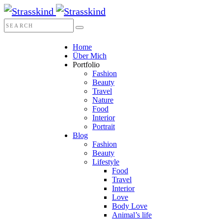
Home
Über Mich
Portfolio
Fashion
Beauty
Travel
Nature
Food
Interior
Portrait
Blog
Fashion
Beauty
Lifestyle
Food
Travel
Interior
Love
Body Love
Animal’s life