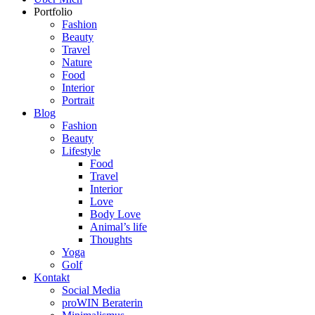
Portfolio
Fashion
Beauty
Travel
Nature
Food
Interior
Portrait
Blog
Fashion
Beauty
Lifestyle
Food
Travel
Interior
Love
Body Love
Animal’s life
Thoughts
Yoga
Golf
Kontakt
Social Media
proWIN Beraterin