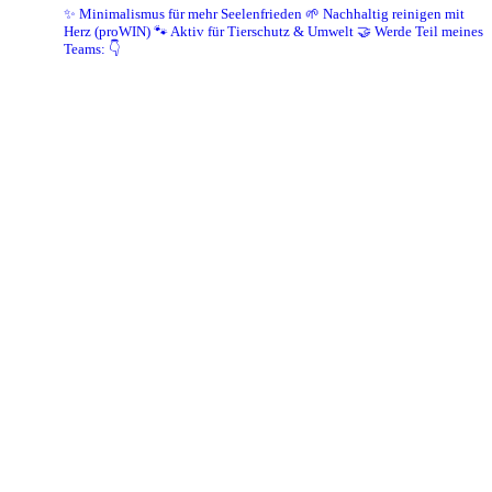
✨ Minimalismus für mehr Seelenfrieden
🌱 Nachhaltig reinigen mit
Herz (proWIN)
🐾 Aktiv für Tierschutz & Umwelt
🤝 Werde Teil meines
Teams: 👇