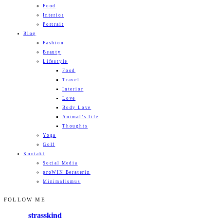
Food
Interior
Portrait
Blog
Fashion
Beauty
Lifestyle
Food
Travel
Interior
Love
Body Love
Animal’s life
Thoughts
Yoga
Golf
Kontakt
Social Media
proWIN Beraterin
Minimalismus
FOLLOW ME
strasskind