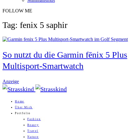
Minimalismus
FOLLOW ME
Tag: fenix 5 saphir
So nutzt du die Garmin fēnix 5 Plus
Multisport-Smartwatch
Anzeige
Home
Über Mich
Portfolio
Fashion
Beauty
Travel
Nature