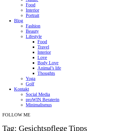
Food
Interior
Portrait
Blog
Fashion
Beauty
Lifestyle
Food
Travel
Interior
Love
Body Love
Animal’s life
Thoughts
Yoga
Golf
Kontakt
Social Media
proWIN Beraterin
Minimalismus
FOLLOW ME
Tag: Gesichtspflege Tipps