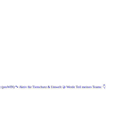
z (proWIN)
🐾 Aktiv für Tierschutz & Umwelt
🤝 Werde Teil meines Teams: 👇