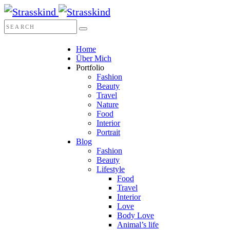
Home
Über Mich
Portfolio
Fashion
Beauty
Travel
Nature
Food
Interior
Portrait
Blog
Fashion
Beauty
Lifestyle
Food
Travel
Interior
Love
Body Love
Animal’s life