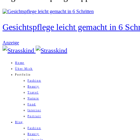
Gesichtspflege leicht gemacht in 6 Schr
Anzeige
Home
Über Mich
Portfolio
Fashion
Beauty
Travel
Nature
Food
Interior
Portrait
Blog
Fashion
Beauty