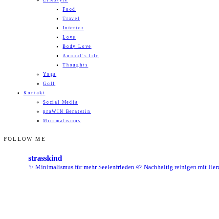
Lifestyle
Food
Travel
Interior
Love
Body Love
Animal’s life
Thoughts
Yoga
Golf
Kontakt
Social Media
proWIN Beraterin
Minimalismus
FOLLOW ME
strasskind
✨ Minimalismus für mehr Seelenfrieden
🌱 Nachhaltig reinigen mit Her