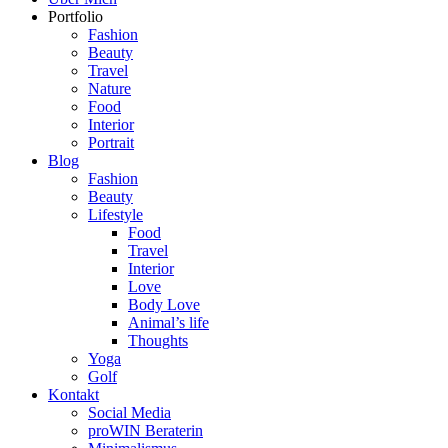
Portfolio
Fashion
Beauty
Travel
Nature
Food
Interior
Portrait
Blog
Fashion
Beauty
Lifestyle
Food
Travel
Interior
Love
Body Love
Animal’s life
Thoughts
Yoga
Golf
Kontakt
Social Media
proWIN Beraterin