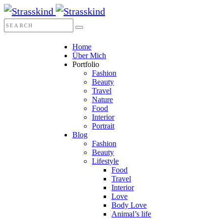
Home
Über Mich
Portfolio
Fashion
Beauty
Travel
Nature
Food
Interior
Portrait
Blog
Fashion
Beauty
Lifestyle
Food
Travel
Interior
Love
Body Love
Animal’s life