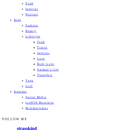
Food
Interior
Portrait
Blog
Fashion
Beauty
Lifestyle
Food
Travel
Interior
Love
Body Love
Animal’s life
Thoughts
Yoga
Golf
Kontakt
Social Media
proWIN Beraterin
Minimalismus
FOLLOW ME
strasskind