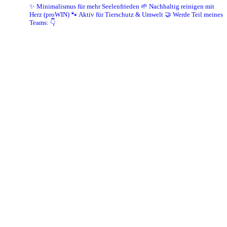
✨ Minimalismus für mehr Seelenfrieden
🌱 Nachhaltig reinigen mit
Herz (proWIN)
🐾 Aktiv für Tierschutz & Umwelt
🤝 Werde Teil meines
Teams: 👇