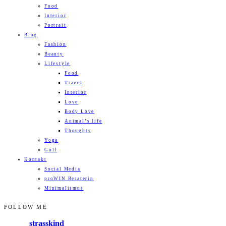
Food
Interior
Portrait
Blog
Fashion
Beauty
Lifestyle
Food
Travel
Interior
Love
Body Love
Animal’s life
Thoughts
Yoga
Golf
Kontakt
Social Media
proWIN Beraterin
Minimalismus
FOLLOW ME
strasskind