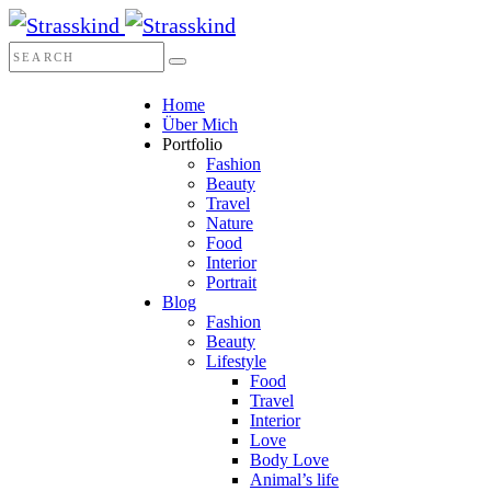
Home
Über Mich
Portfolio
Fashion
Beauty
Travel
Nature
Food
Interior
Portrait
Blog
Fashion
Beauty
Lifestyle
Food
Travel
Interior
Love
Body Love
Animal’s life