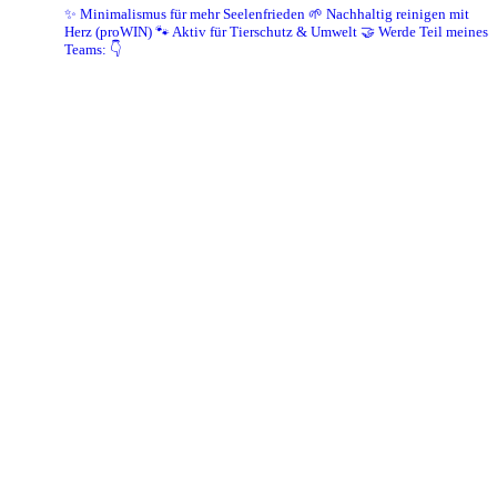
✨ Minimalismus für mehr Seelenfrieden
🌱 Nachhaltig reinigen mit
Herz (proWIN)
🐾 Aktiv für Tierschutz & Umwelt
🤝 Werde Teil meines
Teams: 👇