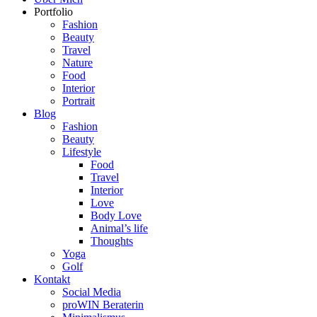
Portfolio
Fashion
Beauty
Travel
Nature
Food
Interior
Portrait
Blog
Fashion
Beauty
Lifestyle
Food
Travel
Interior
Love
Body Love
Animal’s life
Thoughts
Yoga
Golf
Kontakt
Social Media
proWIN Beraterin