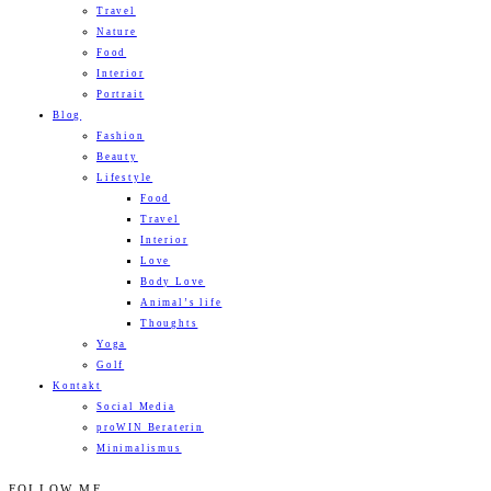
Travel
Nature
Food
Interior
Portrait
Blog
Fashion
Beauty
Lifestyle
Food
Travel
Interior
Love
Body Love
Animal’s life
Thoughts
Yoga
Golf
Kontakt
Social Media
proWIN Beraterin
Minimalismus
FOLLOW ME