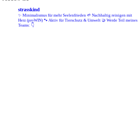
strasskind
✨ Minimalismus für mehr Seelenfrieden
🌱 Nachhaltig reinigen mit
Herz (proWIN)
🐾 Aktiv für Tierschutz & Umwelt
🤝 Werde Teil meines
Teams: 👇