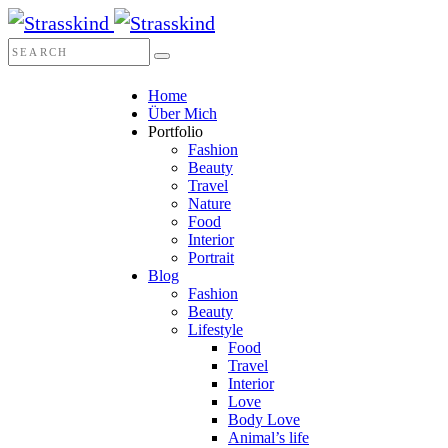
Home
Über Mich
Portfolio
Fashion
Beauty
Travel
Nature
Food
Interior
Portrait
Blog
Fashion
Beauty
Lifestyle
Food
Travel
Interior
Love
Body Love
Animal’s life